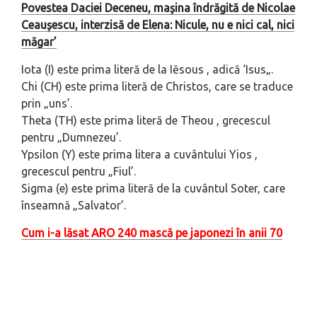
Povestea Daciei Deceneu, mașina îndrăgită de Nicolae
Ceaușescu, interzisă de Elena: Nicule, nu e nici cal, nici
măgar’
Iota (I) este prima literă de la Iēsous , adică ‘Isus„.
Chi (CH) este prima literă de Christos, care se traduce
prin „uns’.
Theta (TH) este prima literă de Theou , grecescul
pentru „Dumnezeu’.
Ypsilon (Y) este prima litera a cuvântului Yios ,
grecescul pentru „Fiul’.
Sigma (e) este prima literă de la cuvântul Soter, care
înseamnă „Salvator’.
Cum i-a lăsat ARO 240 mască pe japonezi în anii 70