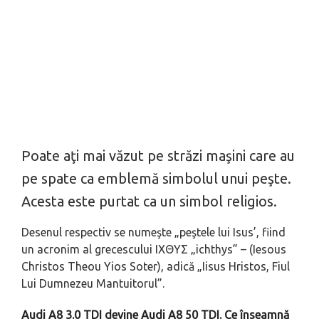
Poate aţi mai văzut pe străzi maşini care au
pe spate ca emblemă simbolul unui peşte.
Acesta este purtat ca un simbol religios.
Desenul respectiv se numeşte „peştele lui Isus’, fiind
un acronim al grecescului ΙΧΘΥΣ „ichthys” – (Iesous
Christos Theou Yios Soter), adică „Iisus Hristos, Fiul
Lui Dumnezeu Mantuitorul”.
Audi A8 3.0 TDI devine Audi A8 50 TDI. Ce înseamnă