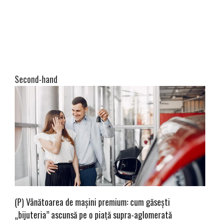
Second-hand
(P) Vânătoarea de mașini premium: cum găsești
„bijuteria” ascunsă pe o piață supra-aglomerată