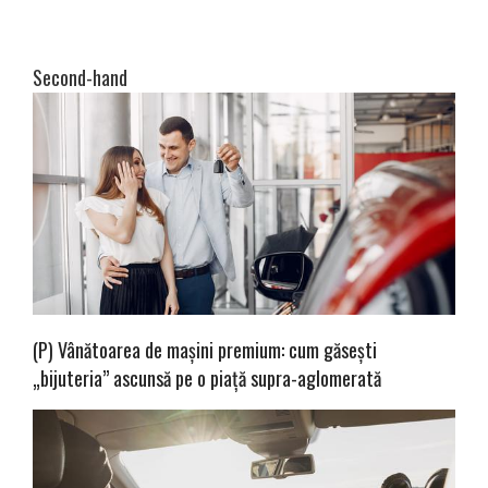
Second-hand
(P) Vânătoarea de mașini premium: cum găsești
„bijuteria” ascunsă pe o piață supra-aglomerată