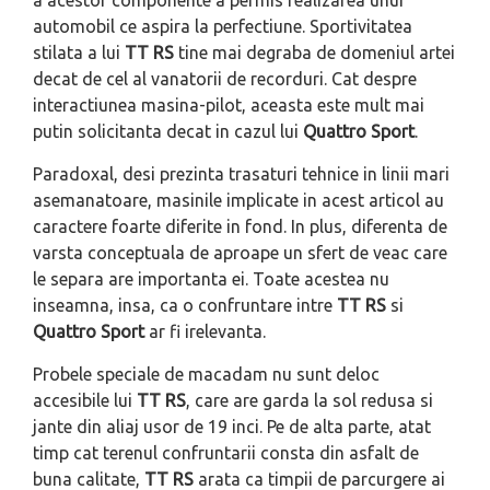
a acestor componente a permis realizarea unui
automobil ce aspira la perfectiune. Sportivitatea
stilata a lui
TT RS
tine mai degraba de domeniul artei
decat de cel al vanatorii de recorduri. Cat despre
interactiunea masina-pilot, aceasta este mult mai
putin solicitanta decat in cazul lui
Quattro Sport
.
Paradoxal, desi prezinta trasaturi tehnice in linii mari
asemanatoare, masinile implicate in acest articol au
caractere foarte diferite in fond. In plus, diferenta de
varsta conceptuala de aproape un sfert de veac care
le separa are importanta ei. Toate acestea nu
inseamna, insa, ca o confruntare intre
TT RS
si
Quattro Sport
ar fi irelevanta.
Probele speciale de macadam nu sunt deloc
accesibile lui
TT RS
, care are garda la sol redusa si
jante din aliaj usor de 19 inci. Pe de alta parte, atat
timp cat terenul confruntarii consta din asfalt de
buna calitate,
TT RS
arata ca timpii de parcurgere ai