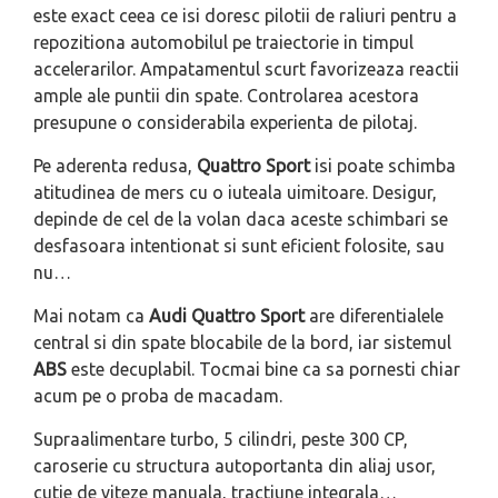
este exact ceea ce isi doresc pilotii de raliuri pentru a
repozitiona automobilul pe traiectorie in timpul
accelerarilor. Ampatamentul scurt favorizeaza reactii
ample ale puntii din spate. Controlarea acestora
presupune o considerabila experienta de pilotaj.
Pe aderenta redusa,
Quattro Sport
isi poate schimba
atitudinea de mers cu o iuteala uimitoare. Desigur,
depinde de cel de la volan daca aceste schimbari se
desfasoara intentionat si sunt eficient folosite, sau
nu…
Mai notam ca
Audi Quattro Sport
are diferentialele
central si din spate blocabile de la bord, iar sistemul
ABS
este decuplabil. Tocmai bine ca sa pornesti chiar
acum pe o proba de macadam.
Supraalimentare turbo, 5 cilindri, peste 300 CP,
caroserie cu structura autoportanta din aliaj usor,
cutie de viteze manuala, tractiune integrala…