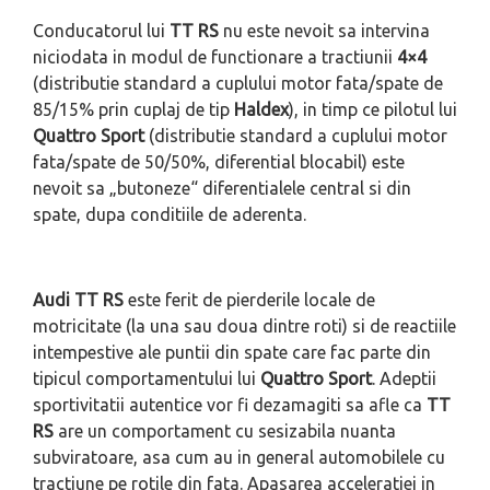
Conducatorul lui
TT RS
nu este nevoit sa intervina
niciodata in modul de functionare a tractiunii
4×4
(distributie standard a cuplului motor fata/spate de
85/15% prin cuplaj de tip
Haldex
), in timp ce pilotul lui
Quattro Sport
(distributie standard a cuplului motor
fata/spate de 50/50%, diferential blocabil) este
nevoit sa „butoneze“ diferentialele central si din
spate, dupa conditiile de aderenta.
Audi TT RS
este ferit de pierderile locale de
motricitate (la una sau doua dintre roti) si de reactiile
intempestive ale puntii din spate care fac parte din
tipicul comportamentului lui
Quattro Sport
. Adeptii
sportivitatii autentice vor fi dezamagiti sa afle ca
TT
RS
are un comportament cu sesizabila nuanta
subviratoare, asa cum au in general automobilele cu
tractiune pe rotile din fata. Apasarea acceleratiei in