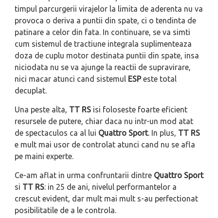
timpul parcurgerii virajelor la limita de aderenta nu va
provoca o deriva a puntii din spate, ci o tendinta de
patinare a celor din fata. In continuare, se va simti
cum sistemul de tractiune integrala suplimenteaza
doza de cuplu motor destinata puntii din spate, insa
niciodata nu se va ajunge la reactii de supravirare,
nici macar atunci cand sistemul
ESP
este total
decuplat.
Una peste alta,
TT RS
isi foloseste foarte eficient
resursele de putere, chiar daca nu intr-un mod atat
de spectaculos ca al lui
Quattro Sport
. In plus,
TT RS
e mult mai usor de controlat atunci cand nu se afla
pe maini experte.
Ce-am aflat in urma confruntarii dintre
Quattro Sport
si
TT RS
: in 25 de ani, nivelul performantelor a
crescut evident, dar mult mai mult s-au perfectionat
posibilitatile de a le controla.