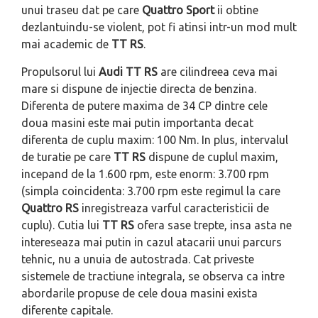
unui traseu dat pe care
Quattro Sport
ii obtine
dezlantuindu-se violent, pot fi atinsi intr-un mod mult
mai academic de
TT RS
.
Propulsorul lui
Audi TT RS
are cilindreea ceva mai
mare si dispune de injectie directa de benzina.
Diferenta de putere maxima de 34 CP dintre cele
doua masini este mai putin importanta decat
diferenta de cuplu maxim: 100 Nm. In plus, intervalul
de turatie pe care
TT RS
dispune de cuplul maxim,
incepand de la 1.600 rpm, este enorm: 3.700 rpm
(simpla coincidenta: 3.700 rpm este regimul la care
Quattro RS
inregistreaza varful caracteristicii de
cuplu). Cutia lui
TT RS
ofera sase trepte, insa asta ne
intereseaza mai putin in cazul atacarii unui parcurs
tehnic, nu a unuia de autostrada. Cat priveste
sistemele de tractiune integrala, se observa ca intre
abordarile propuse de cele doua masini exista
diferente capitale.