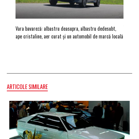
Vara bavareză: albastru deasupra, albastru dedesubt,
În 2026
ape cristaline, aer curat și un automobil de marcă locală
introdus
Porsch
ARTICOLE SIMILARE