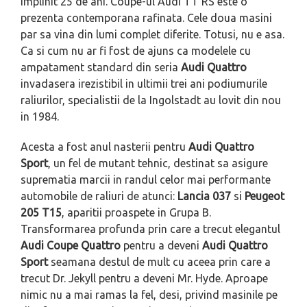
implinit 25 de ani. Coupe-ul Audi TT RS este o
prezenta contemporana rafinata. Cele doua masini
par sa vina din lumi complet diferite. Totusi, nu e asa.
Ca si cum nu ar fi fost de ajuns ca modelele cu
ampatament standard din seria
Audi Quattro
invadasera irezistibil in ultimii trei ani podiumurile
raliurilor, specialistii de la Ingolstadt au lovit din nou
in 1984.
Acesta a fost anul nasterii pentru
Audi Quattro
Sport
, un fel de mutant tehnic, destinat sa asigure
suprematia marcii in randul celor mai performante
automobile de raliuri de atunci:
Lancia 037
si
Peugeot
205 T15
, aparitii proaspete in Grupa B.
Transformarea profunda prin care a trecut elegantul
Audi Coupe Quattro
pentru a deveni
Audi Quattro
Sport
seamana destul de mult cu aceea prin care a
trecut Dr. Jekyll pentru a deveni Mr. Hyde. Aproape
nimic nu a mai ramas la fel, desi, privind masinile pe