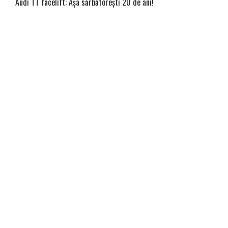
Audi TT facelift: Așa sărbătorești 20 de ani!