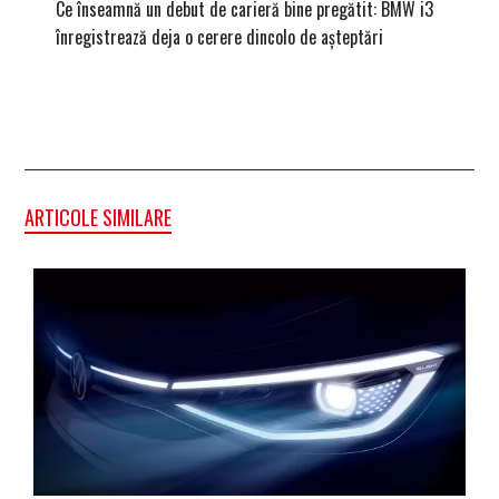
Ce înseamnă un debut de carieră bine pregătit: BMW i3
Versiune
înregistrează deja o cerere dincolo de așteptări
mâna fe
ARTICOLE SIMILARE