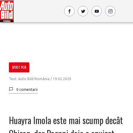
SPIRIT PUR
Text: Auto Bild România /
19.02.2020
0 comentarii
Huayra Imola este mai scump decât