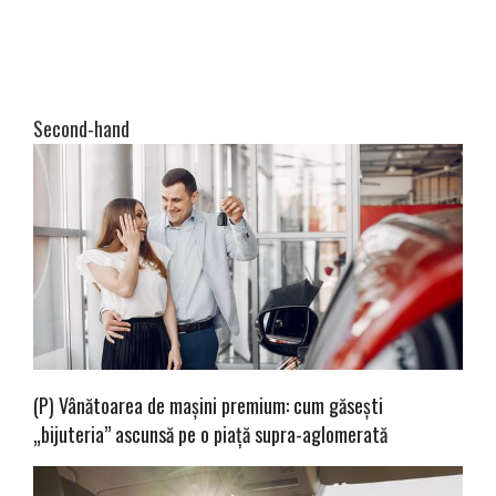
Second-hand
(P) Vânătoarea de mașini premium: cum găsești
„bijuteria” ascunsă pe o piață supra-aglomerată