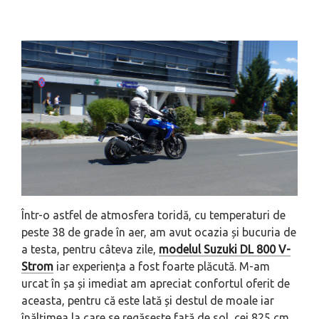
Într-o astfel de atmosfera toridă, cu temperaturi de
peste 38 de grade în aer, am avut ocazia și bucuria de
a testa, pentru câteva zile,
modelul Suzuki DL 800 V-
Strom
iar experiența a fost foarte plăcută. M-am
urcat în șa și imediat am apreciat confortul oferit de
aceasta, pentru că este lată și destul de moale iar
înălțimea la care se regăsește față de sol, cei 825 cm,