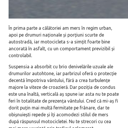
În prima parte a călătoriei am mers în regim urban,
apoi pe drumuri naționale și porțiuni scurte de
autostradă, iar motocicleta s-a simțit foarte bine
ancorată în asfalt, cu un comportament previzibil și
controlabil.
Suspensia a absorbit cu brio denivelările uzuale ale
drumurilor autohtone, iar parbrizul oferă o protecție
decentă împotriva vântului, fără a crea turbulențe
majore la viteze de croazieră. Dar poziția de condus
este una înaltă, verticală aș spune iar asta nu te poate
feri în totalitate de prezența vântului. Cred că mi-aș fi
dorit puțin mai multă fermitate pe frânare, dar te
obișnuiești repede și îți acomodezi stilul de mers
după răspunsul motocicletei. Nu te strecori cu cea