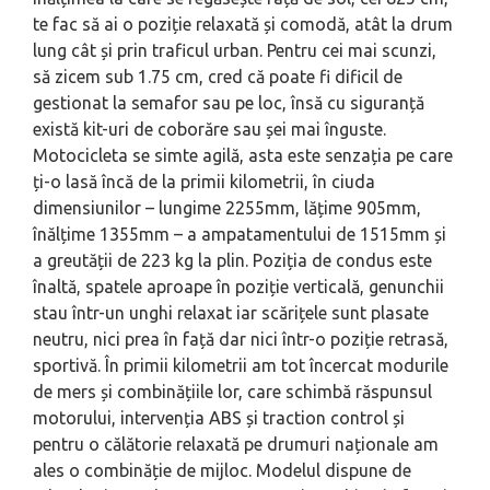
te fac să ai o poziție relaxată și comodă, atât la drum
lung cât și prin traficul urban. Pentru cei mai scunzi,
să zicem sub 1.75 cm, cred că poate fi dificil de
gestionat la semafor sau pe loc, însă cu siguranță
există kit-uri de coborăre sau șei mai înguste.
Motocicleta se simte agilă, asta este senzația pe care
ți-o lasă încă de la primii kilometrii, în ciuda
dimensiunilor – lungime 2255mm, lățime 905mm,
înălțime 1355mm – a ampatamentului de 1515mm și
a greutății de 223 kg la plin. Poziția de condus este
înaltă, spatele aproape în poziție verticală, genunchii
stau într-un unghi relaxat iar scărițele sunt plasate
neutru, nici prea în față dar nici într-o poziție retrasă,
sportivă. În primii kilometrii am tot încercat modurile
de mers și combinățiile lor, care schimbă răspunsul
motorului, intervenția ABS și traction control și
pentru o călătorie relaxată pe drumuri naționale am
ales o combinăție de mijloc. Modelul dispune de