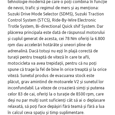
tehnologie modernă pe care o poți combina în funcție
de nevoi, trafic și regimul de mers și aș menționa:
Suzuki Drive Mode Selector (SDMS), Suzuki Traction
Control System (STCS), Ride-By-Wire Electronic
Trotle System, Bi-directional Quick shif System. Dar
plăcerea principala este dată de răspunsul motorului
și cuplul generat de acesta, cei 78 Nm oferiți la 6.800
rpm dau accelerări hotărâte și uneori pline de
adrenalină. Dacă totuși nu eșți în plajă corectă de
turații pentru treaptă de viteză în care te afli,
motocicleta va avea trepidații, pentru că nu poți
spune că trage la fel de bine în orice treaptă și la orice
viteză. Sunetul produs de evacuarea stock este
plăcut, grav amintind de motoarele V2 și sunetul lor
inconfundabil. La viteze de croazieră simți și puterea
celor 83 de cai, oferiți la o turație de 8500 rpm, care
deși nu par mulți sunt suficienți cât să ai o deplasare
relaxată, să poți face depășiri fără teamă și fără a lua
în calcul ceva spațiu și timp suplimentare.