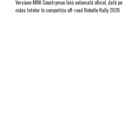
Versiune MINI Countryman încă nelansată oficial, dată pe
Podium 
mâna fetelor în competiția off-road Rebelle Rally 2026
de ore 
atenția!