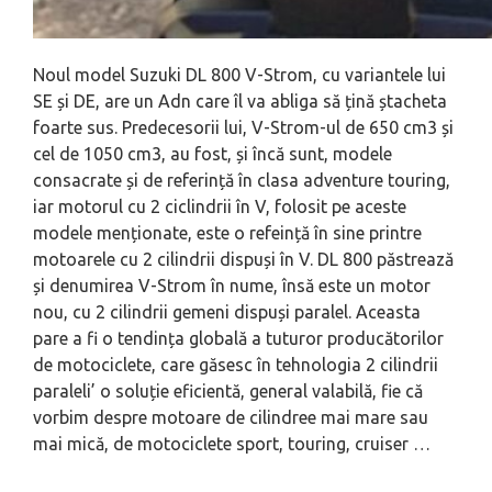
Noul model Suzuki DL 800 V-Strom, cu variantele lui
SE și DE, are un Adn care îl va abliga să țină ștacheta
foarte sus. Predecesorii lui, V-Strom-ul de 650 cm3 și
cel de 1050 cm3, au fost, și încă sunt, modele
consacrate și de referință în clasa adventure touring,
iar motorul cu 2 ciclindrii în V, folosit pe aceste
modele menționate, este o refeință în sine printre
motoarele cu 2 cilindrii dispuși în V. DL 800 păstrează
și denumirea V-Strom în nume, însă este un motor
nou, cu 2 cilindrii gemeni dispuși paralel. Aceasta
pare a fi o tendința globală a tuturor producătorilor
de motociclete, care găsesc în tehnologia 2 cilindrii
paraleli’ o soluție eficientă, general valabilă, fie că
vorbim despre motoare de cilindree mai mare sau
mai mică, de motociclete sport, touring, cruiser …