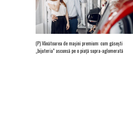
(P) Vânătoarea de mașini premium: cum găsești
„bijuteria” ascunsă pe o piață supra-aglomerată