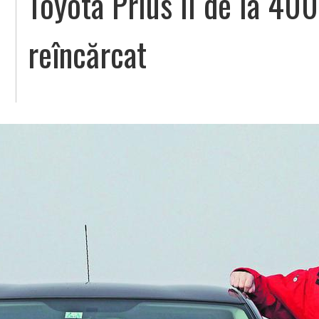
Toyota Prius II de la 400
reîncărcat