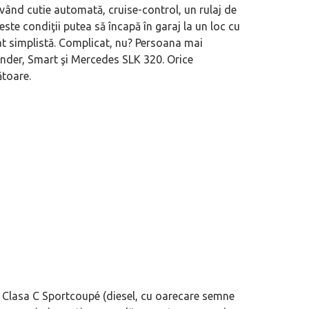
având cutie automată, cruise-control, un rulaj de
ste condiţii putea să încapă în garaj la un loc cu
at simplistă. Complicat, nu? Persoana mai
ender, Smart şi Mercedes SLK 320. Orice
ătoare.
 Clasa C Sportcoupé (diesel, cu oarecare semne