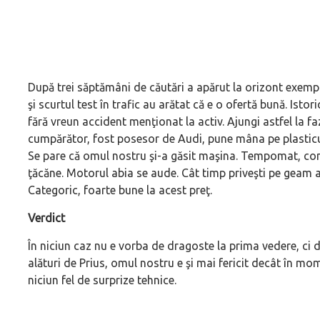
După trei săptămâni de căutări a apărut la orizont exempla
şi scurtul test în trafic au arătat că e o ofertă bună. Istor
fără vreun accident menţionat la activ. Ajungi astfel la faz
cumpărător, fost posesor de Audi, pune mâna pe plasticul 
Se pare că omul nostru şi-a găsit maşina. Tempomat, con
ţăcăne. Motorul abia se aude. Cât timp priveşti pe geam a
Categoric, foarte bune la acest preţ.
Verdict
În niciun caz nu e vorba de dragoste la prima vedere, ci d
alături de Prius, omul nostru e şi mai fericit decât în mom
niciun fel de surprize tehnice.