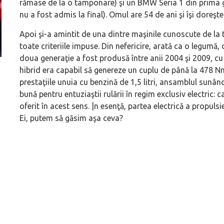
rămase de la o tamponare) şi un BMW Seria 1 din prima 
nu a fost admis la final). Omul are 54 de ani şi îşi doreşt
Apoi şi-a amintit de una dintre maşinile cunoscute de la 
toate criteriile impuse. Din nefericire, arată ca o legumă
doua generaţie a fost produsă între anii 2004 şi 2009, c
hibrid era capabil să genereze un cuplu de până la 478 Nm
(P) Cum alegi o mașină care să îmbine confortul cu
prestaţiile unuia cu benzină de 1,5 litri, ansamblul sunâ
siguranța
bună pentru entuziaştii rulării în regim exclusiv electric: 
oferit în acest sens. |n esenţă, partea electrică a propuls
Ei, putem să găsim aşa ceva?