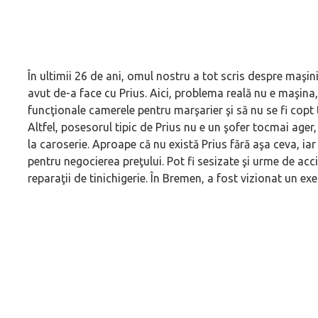
În ultimii 26 de ani, omul nostru a tot scris despre maşin
avut de-a face cu Prius. Aici, problema reală nu e maşina, c
funcţionale camerele pentru marşarier şi să nu se fi copt t
Altfel, posesorul tipic de Prius nu e un şofer tocmai ager, 
la caroserie. Aproape că nu există Prius fără aşa ceva, ia
pentru negocierea preţului. Pot fi sesizate şi urme de acc
reparaţii de tinichigerie. În Bremen, a fost vizionat un e