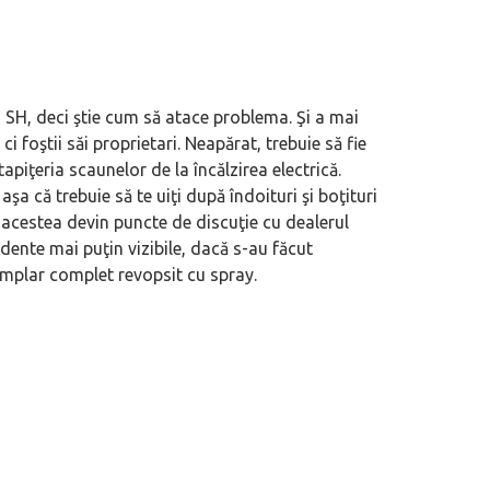
i SH, deci ştie cum să atace problema. Şi a mai
i foştii săi proprietari. Neapărat, trebuie să fie
apiţeria scaunelor de la încălzirea electrică.
aşa că trebuie să te uiţi după îndoituri şi boţituri
r acestea devin puncte de discuţie cu dealerul
idente mai puţin vizibile, dacă s-au făcut
xemplar complet revopsit cu spray.