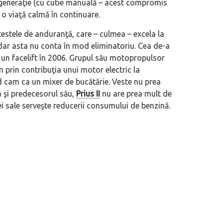
generaţie (cu cutie manuală – acest compromis
e o viaţă calmă în continuare.
testele de anduranţă, care – culmea – excela la
, dar asta nu conta în mod eliminatoriu. Cea de-a
u un facelift în 2006. Grupul său motopropulsor
 prin contribuţia unui motor electric la
nd cam ca un mixer de bucătărie. Veste nu prea
ca şi predecesorul său,
Prius II
nu are prea mult de
iei sale serveşte reducerii consumului de benzină.