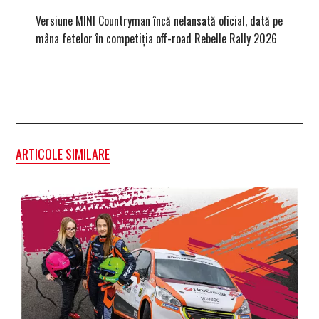
Versiune MINI Countryman încă nelansată oficial, dată pe
Pentru 
mâna fetelor în competiția off-road Rebelle Rally 2026
Blackbir
ARTICOLE SIMILARE