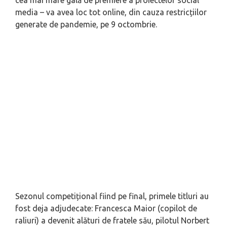
cea mai mare gală de premiere a proiectelor social
media – va avea loc tot online, din cauza restricțiilor
generate de pandemie, pe 9 octombrie.
Sezonul competițional fiind pe final, primele titluri au
fost deja adjudecate: Francesca Maior (copilot de
raliuri) a devenit alături de fratele său, pilotul Norbert