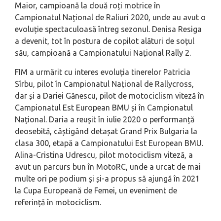
Maior, campioană la două roți motrice în
Campionatul Național de Raliuri 2020, unde au avut o
evoluție spectaculoasă întreg sezonul. Denisa Resiga
a devenit, tot în postura de copilot alături de soțul
său, campioană a Campionatului Național Rally 2.
FIM a urmărit cu interes evoluția tinerelor Patricia
Sîrbu, pilot în Campionatul Național de Rallycross,
dar și a Dariei Gănescu, pilot de motociclism viteză în
Campionatul Est European BMU și în Campionatul
Național. Daria a reușit în iulie 2020 o performanță
deosebită, câștigând detașat Grand Prix Bulgaria la
clasa 300, etapă a Campionatului Est European BMU.
Alina-Cristina Udrescu, pilot motociclism viteză, a
avut un parcurs bun în MotoRC, unde a urcat de mai
multe ori pe podium și și-a propus să ajungă în 2021
la Cupa Europeană de Femei, un eveniment de
referință în motociclism.