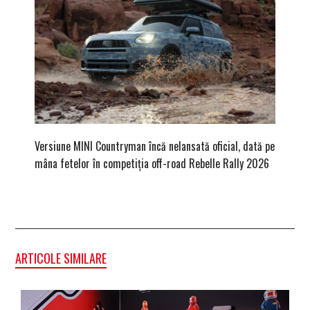
Versiune MINI Countryman încă nelansată oficial, dată pe
Dacă via
mâna fetelor în competiția off-road Rebelle Rally 2026
mai buni
ARTICOLE SIMILARE