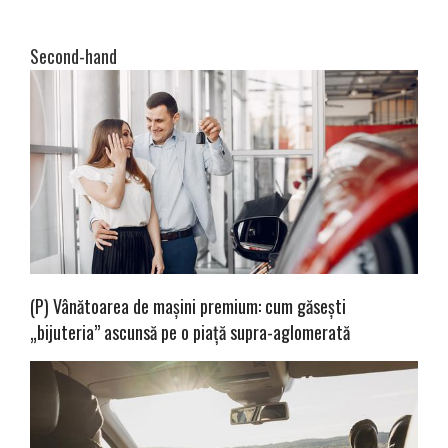
Second-hand
(P) Vânătoarea de mașini premium: cum găsești
„bijuteria” ascunsă pe o piață supra-aglomerată