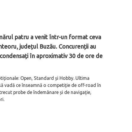
mărul patru a venit într-un format ceva
nteoru, județul Buzău. Concurenții au
 condensați în aproximativ 30 de ore de
tiționale: Open, Standard și Hobby. Ultima
 să vadă ce înseamnă o competiție de off-road în
 trecut probe de îndemânare și de navigație,
ri.