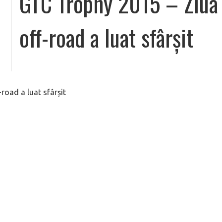
GTC Trophy 2015 – Ziua 
off-road a luat sfârșit