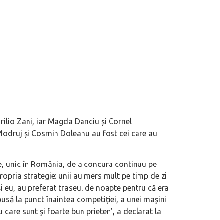
ilio Zani, iar Magda Danciu și Cornel
Modruj și Cosmin Doleanu au fost cei care au
ial în România. Primele modele
Acord de maximă importanță semnat î
e, unic în România, de a concura continuu pe
ION V și AION UT
Ford vizând uzina din Valencia, aparți
ropria strategie: unii au mers mult pe timp de zi
și eu, au preferat traseul de noapte pentru că era
 pusă la punct înaintea competiției, a unei mașini
u care sunt și foarte bun prieten’, a declarat la