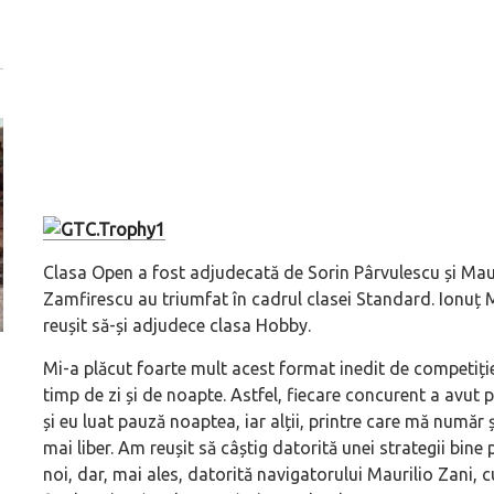
Clasa Open a fost adjudecată de Sorin Pârvulescu și Maur
Zamfirescu au triumfat în cadrul clasei Standard. Ionuț 
reușit să-și adjudece clasa Hobby.
ă
Dacă viața e „heavy duty”, măcar să-i ai alături pe cei
GAC AION vine ofic
Mi-a plăcut foarte mult acest format inedit de competiți
mai buni!
electrice vor fi A
timp de zi și de noapte. Astfel, fiecare concurent a avut p
și eu luat pauză noaptea, iar alții, printre care mă număr 
mai liber. Am reușit să câștig datorită unei strategii bine
noi, dar, mai ales, datorită navigatorului Maurilio Zani, c