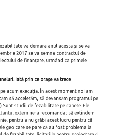
fezabilitate va demara anul acesta și se va
septembrie 2017 se va semna contractul de
iectului de finanțare, urmând ca primele
neluri. Iată prin ce orașe va trece
cepe acum execuția. În acest moment noi am
cercăm să accelerăm, să devansăm programul pe
 motor central a mărcii, omagiată
Dacă viața e „heavy duty”, măcar să-i 
Sunt studii de fezabilitate pe capete. Ele
itată Lamborghini Revuelto Miura
mai buni!
ultantul extern ne-a recomandat să extindem
ie, pentru a nu grăbi acest lucru pentru că
jele geo care se pare că au fost problema la
de fezabilitate, licitațiile pentru proiectare și