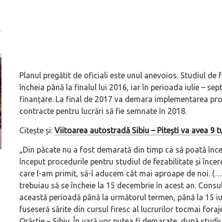
Planul pregătit de oficiali este unul anevoios. Studiul de 
încheia până la finalul lui 2016, iar în perioada iulie – 
finanțare. La final de 2017 va demara implementarea pro
contracte pentru lucrări să fie semnate în 2018.
Citește și:
Viitoarea autostradă Sibiu – Pitești va avea 9 tu
„Din păcate nu a fost demarată din timp ca să poată în
început procedurile pentru studiul de fezabilitate și în
ă
Pentru cine știe ceva avioane, numele Hennessey
Prima sportivă cu
care l-am primit, să-l aducem cât mai aproape de noi. (…) 
Blackbird va suna ca un apropo. Unul pertinent, de
de noua ediție lim
trebuiau să se încheie la 15 decembrie în acest an. Cons
altfel!
60° Hommage
această perioadă până la următorul termen, până la 15 iun
fuseseră sărite din cursul firesc al lucrurilor tocmai fora
Orăștie – Sibiu. În vară vor putea fi demarate, după studiul 