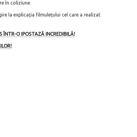
e în coliziune.
e la explicația filmulețului cel care a realizat
 duty”, măcar să-i ai alături pe cei
Nu doar un nou SUV premium: Xiaom
N70/N90 ne spune pe șleau cum sunt
INS ÎNTR-O IPOSTAZĂ INCREDIBILĂ!
automobilele chinezești
ILOR!