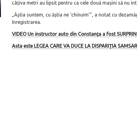
câțiva metri au lipsit pentru ca cele două mașini să nu intr
„Ăștia suntem, cu ăștia ne ‘chinuim’”, a notat cu dezamăgir
înregistrarea.
Prima sportivă cu motor central a mărcii, omagiată
Dacă viața e „heavy
de noua ediție limitată Lamborghini Revuelto Miura
mai buni!
VIDEO Un instructor auto din Constanța a fost SURPR
60° Hommage
Asta este LEGEA CARE VA DUCE LA DISPARIȚIA SAMSAR