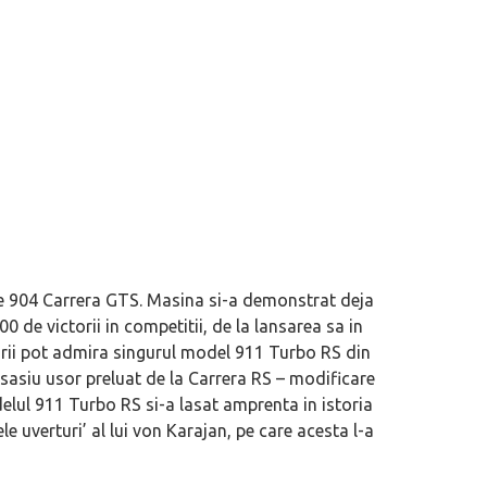
ste 904 Carrera GTS. Masina si-a demonstrat deja
eva avioane, numele Hennessey
Prima sportivă cu motor central a mă
00 de victorii in competitii, de la lansarea sa in
ca un apropo. Unul pertinent, de
de noua ediție limitată Lamborghini 
orii pot admira singurul model 911 Turbo RS din
60° Hommage
sasiu usor preluat de la Carrera RS – modificare
elul 911 Turbo RS si-a lasat amprenta in istoria
 uverturi’ al lui von Karajan, pe care acesta l-a