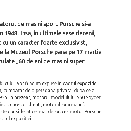
atorul de masini sport Porsche si-a
n 1948. Insa, in ultimele sase decenii,
cu un caracter foarte exclusivist,
te la Muzeul Porsche pana pe 17 martie
itulate „60 de ani de masini super
cului, vor fi acum expuse in cadrul expozitiei.
r, cumparat de o persoana privata, dupa ce a
1955. In prezent, motorul modelulului 550 Spyder
fiind cunoscut drept „motorul Fuhrmann’.
 este considerat cel mai de succes motor Porsche
adrul expozitiei.