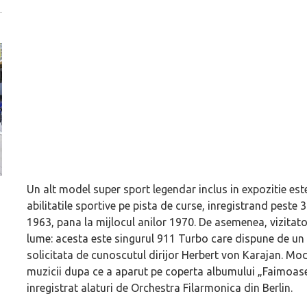
Un alt model super sport legendar inclus in expozitie e
Versiune MINI Countryman încă nelansată oficial, dată
Pentru cine știe c
abilitatile sportive pe pista de curse, inregistrand peste 3
pe mâna fetelor în competiția off-road Rebelle Rally
Blackbird va suna 
1963, pana la mijlocul anilor 1970. De asemenea, vizitat
2026
altfel!
lume: acesta este singurul 911 Turbo care dispune de un 
solicitata de cunoscutul dirijor Herbert von Karajan. Mod
muzicii dupa ce a aparut pe coperta albumului „Faimoasele
inregistrat alaturi de Orchestra Filarmonica din Berlin.