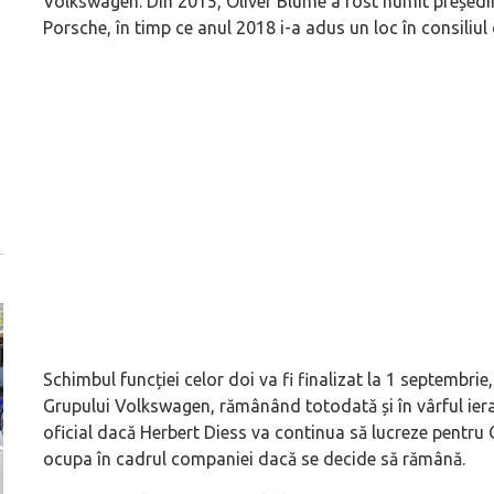
Volkswagen. Din 2015, Oliver Blume a fost numit președin
Porsche, în timp ce anul 2018 i-a adus un loc în consiliu
Schimbul funcției celor doi va fi finalizat la 1 septembri
Grupului Volkswagen, rămânând totodată și în vârful ier
oficial dacă Herbert Diess va continua să lucreze pentru
ocupa în cadrul companiei dacă se decide să rămână.