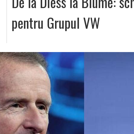
De la Diess la Blume: sc
pentru Grupul VW