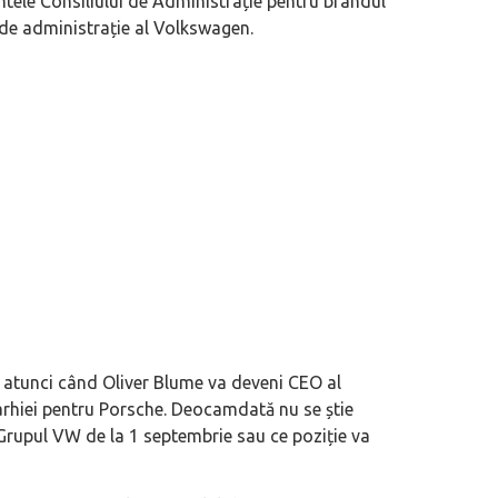
tele Consiliului de Administrație pentru brandul
l de administrație al Volkswagen.
e, atunci când Oliver Blume va deveni CEO al
arhiei pentru Porsche. Deocamdată nu se știe
 Grupul VW de la 1 septembrie sau ce poziție va