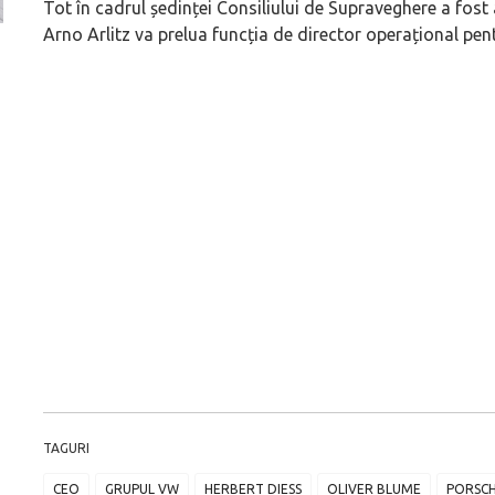
Tot în cadrul ședinței Consiliului de Supraveghere a fost a
Arno Arlitz va prelua funcția de director operațional pe
Versiune MINI Countryman încă nelansată oficial, dată
Pentru cine știe c
pe mâna fetelor în competiția off-road Rebelle Rally
Blackbird va suna 
2026
altfel!
TAGURI
CEO
GRUPUL VW
HERBERT DIESS
OLIVER BLUME
PORSC