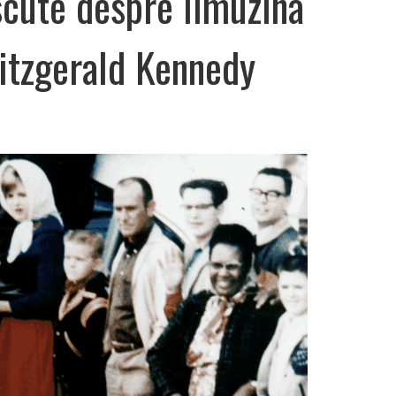
scute despre limuzina
Fitzgerald Kennedy