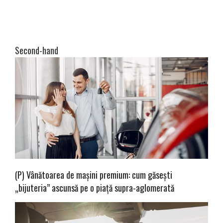
Second-hand
(P) Vânătoarea de mașini premium: cum găsești
„bijuteria” ascunsă pe o piață supra-aglomerată