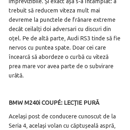
imprevizibile. Și exact așa s-a întâmplat: a
trebuit să reducem viteza mult mai
devreme la punctele de frânare extreme
decât ceilalți doi adversari cu discuri din
oțel. Pe de altă parte, Audi RS3 tinde să fie
nervos cu puntea spate. Doar cei care
încearcă să abordeze o curbă cu viteză
prea mare vor avea parte de o subvirare
urâtă.
BMW M240i COUPÉ: LECȚIE PURĂ
Același post de conducere cunoscut de la
Seria 4, același volan cu căptușeală aspră,