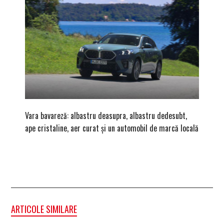
Vara bavareză: albastru deasupra, albastru dedesubt,
(P) Auto
ape cristaline, aer curat și un automobil de marcă locală
Cluj-Na
ARTICOLE SIMILARE