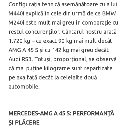
Configurația tehnică ase­mănătoare cu a lui
M440i explică în cele din urmă de ce BMW
M240i este mult mai greu în comparație cu
restul concurenților. Cântarul nostru arată
1.720 kg – cu exact 90 kg mai mult decât
AMG A 45 S și cu 142 kg mai greu decât
Audi RS3. Totuși, proporțional, se observă
că mai puține kilograme sunt repartizate
pe axa față decât la celelalte două
automobile.
MERCEDES-AMG A 45 S: PERFORMANȚĂ
ȘI PLĂCERE