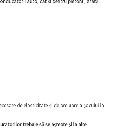
onducatorii auto, cât și pentru pietoni’, arată
necesare de elasticitate și de preluare a șocului în
 motor central a mărcii, omagiată
Dacă viața e „heavy duty”, măcar să-i 
itată Lamborghini Revuelto Miura
mai buni!
uratorilor trebuie să se aștepte și la alte