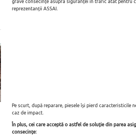
grave consecințe asupra siguranței în trafic atât pentru c
reprezentanții ASSAI.
Pe scurt, după reparare, piesele își pierd caracteristicile 
ă
Pentru cine știe ceva avioane, numele Hennessey
Prima sportivă cu
caz de impact.
Blackbird va suna ca un apropo. Unul pertinent, de
de noua ediție lim
În plus, cei care acceptă o astfel de soluție din parea asig
altfel!
60° Hommage
consecințe: