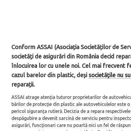
Conform ASSAI (Asociația Societăților de Ser
societăți de asigurări din România decid repar
înlocuirea lor cu unele noi. Cel mai frecvent 
cazul barelor din plastic, deși
societățile nu s
reparații.
ASSAI atrage atenția tuturor proprietarilor de autovehic
bărilor de protecție din plastic ale autovehiculelor este 
pericol siguranța rutieră. Decizia de a repara respectivel
despăgubire a devenit sarcină de serviciu pentru inspector
asigurări, funcționari care nu poartă nici un fel de răspu