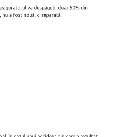
t, asiguratorul va despăgubi doar 50% din
 nu a fost nouă, ci reparată.
nal, în cazul unui accident din care a rezultat