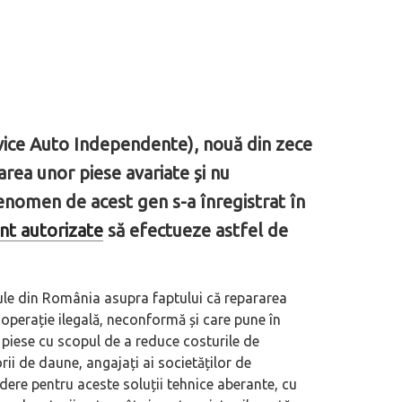
vice Auto Independente), nouă din zece
area unor piese avariate și nu
fenomen de acest gen s-a înregistrat în
unt autorizate
să efectueze astfel de
ule din România asupra faptului că repararea
o operație ilegală, neconformă și care pune în
e piese cu scopul de a reduce costurile de
ii de daune, angajați ai societăților de
ndere pentru aceste soluții tehnice aberante, cu