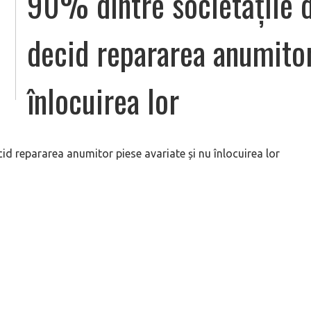
90% dintre societățile d
decid repararea anumitor
înlocuirea lor