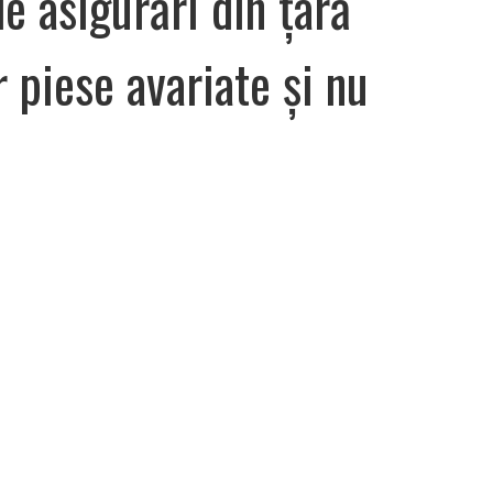
e asigurări din țară
 piese avariate și nu