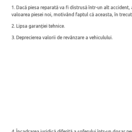
1. Dacă piesa reparată va fi distrusă într-un alt acciden
valoarea piesei noi, motivând faptul că aceasta, în trecut,
2. Lipsa garanției tehnice.
3. Deprecierea valorii de revânzare a vehiculului.
4. Încadrarea juridică diferită a șoferului într-un dosar pe