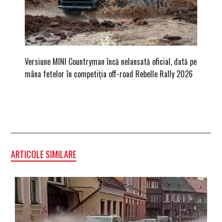
Versiune MINI Countryman încă nelansată oficial, dată pe
Pentru 
mâna fetelor în competiția off-road Rebelle Rally 2026
Blackbir
ARTICOLE SIMILARE