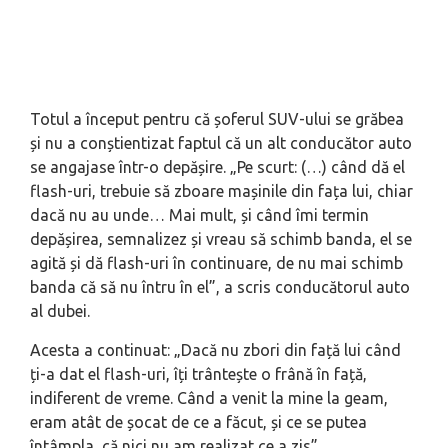
Totul a început pentru că șoferul SUV-ului se grăbea
și nu a conștientizat faptul că un alt conducător auto
se angajase într-o depășire. „Pe scurt: (…) când dă el
flash-uri, trebuie să zboare mașinile din fața lui, chiar
dacă nu au unde… Mai mult, și când îmi termin
depășirea, semnalizez și vreau să schimb banda, el se
agită și dă flash-uri în continuare, de nu mai schimb
banda că să nu întru în el”, a scris conducătorul auto
al dubei.
Acesta a continuat: „Dacă nu zbori din față lui când
ți-a dat el flash-uri, îți trântește o frână în față,
indiferent de vreme. Când a venit la mine la geam,
eram atât de șocat de ce a făcut, și ce se putea
întâmpla, că nici nu am realizat ce a zis”.