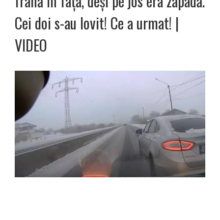
frână în față, deși pe jos era zăpadă.
Cei doi s-au lovit! Ce a urmat! |
VIDEO