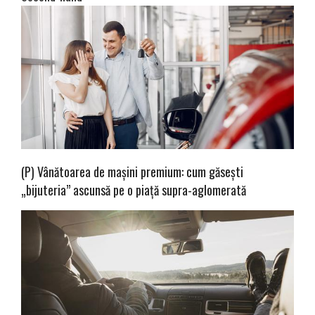
(P) Vânătoarea de mașini premium: cum găsești
„bijuteria” ascunsă pe o piață supra-aglomerată