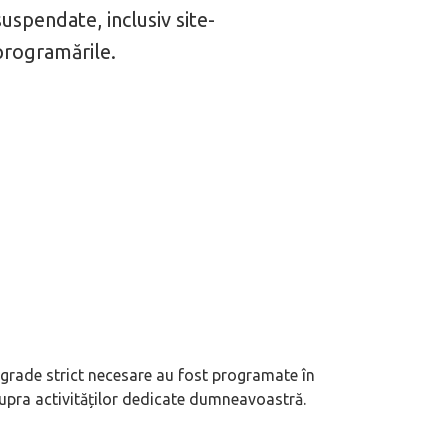
suspendate, inclusiv site-
i programările.
grade strict necesare au fost programate în
upra activităților dedicate dumneavoastră.