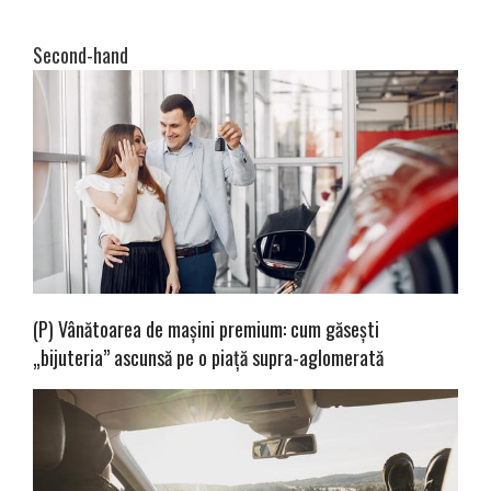
Second-hand
(P) Vânătoarea de mașini premium: cum găsești
„bijuteria” ascunsă pe o piață supra-aglomerată