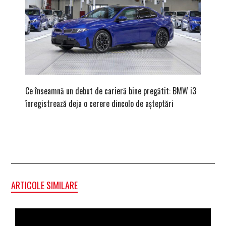
Ce înseamnă un debut de carieră bine pregătit: BMW i3
Versiune
înregistrează deja o cerere dincolo de așteptări
mâna fe
ARTICOLE SIMILARE