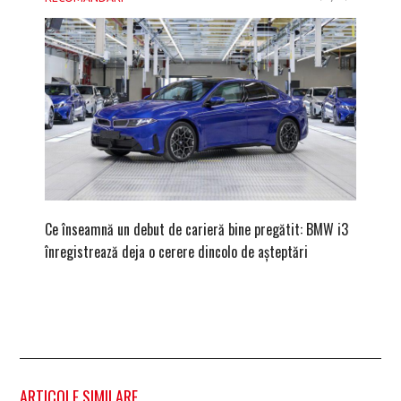
Ce înseamnă un debut de carieră bine pregătit: BMW i3
Versiune
înregistrează deja o cerere dincolo de așteptări
mâna fe
ARTICOLE SIMILARE