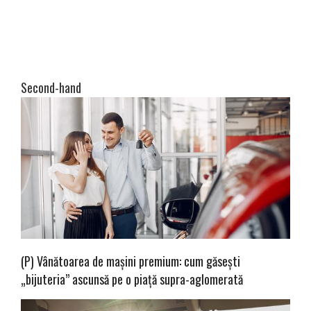
Second-hand
(P) Vânătoarea de mașini premium: cum găsești
„bijuteria” ascunsă pe o piață supra-aglomerată