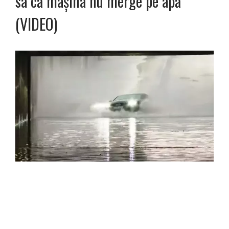
sa că mașina nu merge pe apă
(VIDEO)