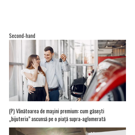
Second-hand
(P) Vânătoarea de mașini premium: cum găsești
„bijuteria” ascunsă pe o piață supra-aglomerată