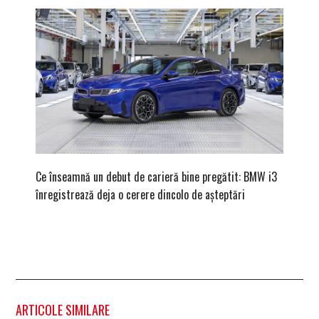
Ce înseamnă un debut de carieră bine pregătit: BMW i3
Versiune
înregistrează deja o cerere dincolo de așteptări
mâna fe
ARTICOLE SIMILARE