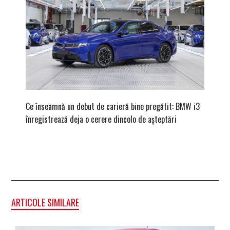
Ce înseamnă un debut de carieră bine pregătit: BMW i3
Versiune
înregistrează deja o cerere dincolo de așteptări
mâna fe
ARTICOLE SIMILARE