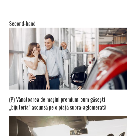
Second-hand
(P) Vânătoarea de mașini premium: cum găsești
„bijuteria” ascunsă pe o piață supra-aglomerată