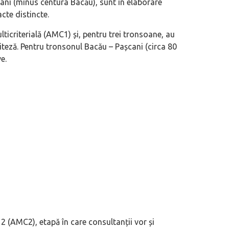
șcani (minus centura Bacău), sunt în elaborare
acte distincte.
ticriterială (AMC1) și, pentru trei tronsoane, au
viteză. Pentru tronsonul Bacău – Pașcani (circa 80
e.
2 (AMC2), etapă în care consultanții vor și