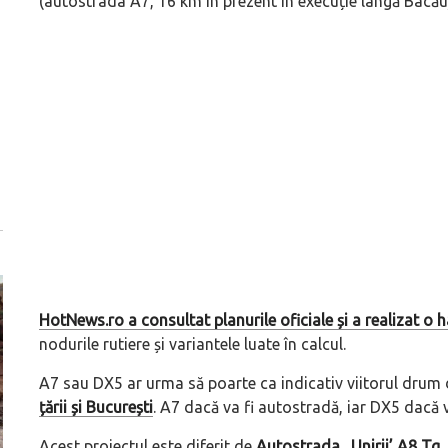
(autostrada A7, 16 km în prezent în execuție lângă Bacău
HotNews.ro a consultat planurile oficiale și a realizat o h
nodurile rutiere și variantele luate în calcul.
A7 sau DX5 ar urma să poarte ca indicativ viitorul drum
țării și București
. A7 dacă va fi autostradă, iar DX5 dacă 
Acest proiectul este diferit de
Autostrada „Unirii’ A8 Tg.