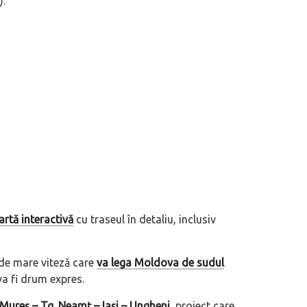
).
artă interactivă
cu traseul în detaliu, inclusiv
 de mare viteză care
va lega Moldova de sudul
va fi drum expres.
 Mureș – Tg. Neamț – Iași – Ungheni
, proiect care