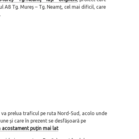
rul A8 Tg. Mureș – Tg. Neamț, cel mai dificil, care
.
 motor central a mărcii, omagiată
Dacă viața e „heavy duty”, măcar să-i 
itată Lamborghini Revuelto Miura
mai buni!
 va prelua traficul pe ruta Nord-Sud, acolo unde
giune și care în prezent se desfășoară pe
n acostament puțin mai lat