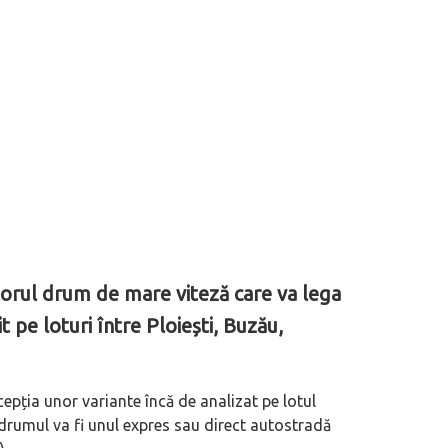
itorul drum de mare viteză care va lega
t pe loturi între Ploiești, Buzău,
xcepția unor variante încă de analizat pe lotul
drumul va fi unul expres sau direct autostradă