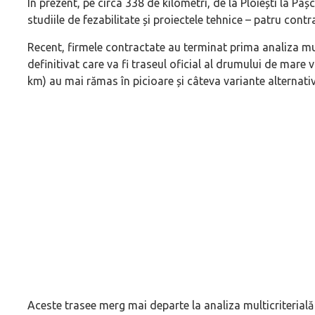
În prezent, pe circa 338 de kilometri, de la Ploiești la Pa
studiile de fezabilitate și proiectele tehnice – patru contr
Recent, firmele contractate au terminat prima analiza mul
definitivat care va fi traseul oficial al drumului de mare 
km) au mai rămas în picioare și câteva variante alternativ
Aceste trasee merg mai departe la analiza multicriterială 