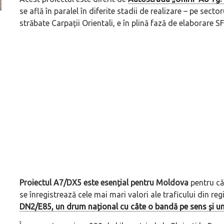
se află în paralel în diferite stadii de realizare – pe secto
străbate Carpații Orientali, e în plină fază de elaborare SF
ă
Pentru cine știe ceva avioane, numele Hennessey
Prima sportivă cu
Blackbird va suna ca un apropo. Unul pertinent, de
de noua ediție lim
altfel!
60° Hommage
Proiectul A7/DX5 este esențial pentru Moldova
pentru că
se înregistrează cele mai mari valori ale traficului din re
DN2/E85, un drum național cu câte o bandă pe sens și u