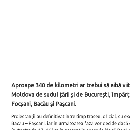
Aproape 340 de kilometri ar trebui să aibă vi
Moldova de sudul țării și de București, împărți
Focșani, Bacău și Pașcani.
Proiectanții au definitivat între timp traseul oficial, cu e
Bacău – Pașcani, iar în următoarea fază vor decide dacă 