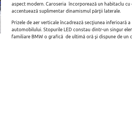
aspect modern. Caroseria încorporează un habitaclu cu o
accentuează suplimentar dinamismul părţii laterale.
Prizele de aer verticale încadrează secţiunea inferioară a
automobilului. Stopurile LED constau dintr-un singur elem
familiare BMW o grafică de ultimă oră şi dispune de un c
Versiune MINI Countryman încă nelansată oficial, dată
Pentru cine știe c
pe mâna fetelor în competiția off-road Rebelle Rally
Blackbird va suna 
2026
altfel!