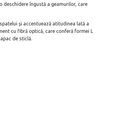
 deschidere îngustă a geamurilor, care
 spatelui şi accentuează atitudinea lată a
ent cu fibră optică, care conferă formei L
apac de sticlă.
eva avioane, numele Hennessey
Prima sportivă cu motor central a mă
ca un apropo. Unul pertinent, de
de noua ediție limitată Lamborghini 
60° Hommage