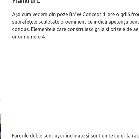
Frankfurt.
Aşa cum vedem din poze BMW Concept 4 are o grilă frontal
suprafeţele sculptate proeminent ce indică apetenţa pen
condus. Elementele care construiesc grila şi prizele de a
unor numere 4.
Farurile duble sunt uşor înclinate şi sunt unite cu grila ra