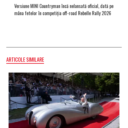
Versiune MINI Countryman încă nelansată oficial, dată pe
Pentru 
mâna fetelor în competiția off-road Rebelle Rally 2026
Blackbir
ARTICOLE SIMILARE