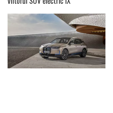
viitorul SUV electric iX