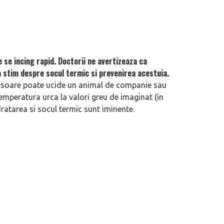
 se incing rapid. Doctorii ne avertizeaza ca
a stim despre socul termic si prevenirea acestuia.
a soare poate ucide un animal de companie sau
temperatura urca la valori greu de imaginat (in
dratarea si socul termic sunt iminente.