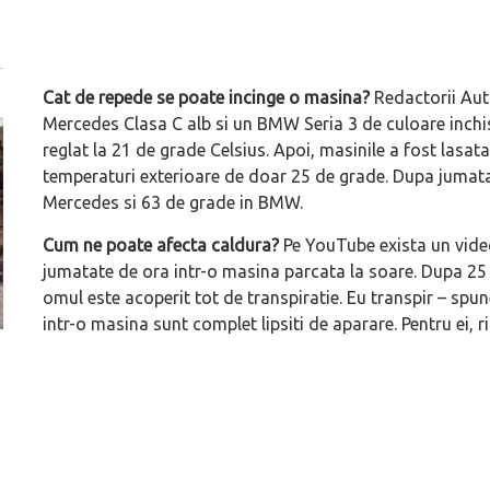
Cat de repede se poate incinge o masina?
Redactorii Auto
Mercedes Clasa C alb si un BMW Seria 3 de culoare inchis
reglat la 21 de grade Celsius. Apoi, masinile a fost lasata 
temperaturi exterioare de doar 25 de grade. Dupa jumata
Mercedes si 63 de grade in BMW.
Cum ne poate afecta caldura?
Pe YouTube exista un video
jumatate de ora intr-o masina parcata la soare. Dupa 25 d
omul este acoperit tot de transpiratie.­ Eu transpir – spun
intr-o masina sunt complet lipsiti de aparare. Pentru ei, r
ă
Pentru cine știe ceva avioane, numele Hennessey
Prima sportivă cu
Blackbird va suna ca un apropo. Unul pertinent, de
de noua ediție lim
altfel!
60° Hommage