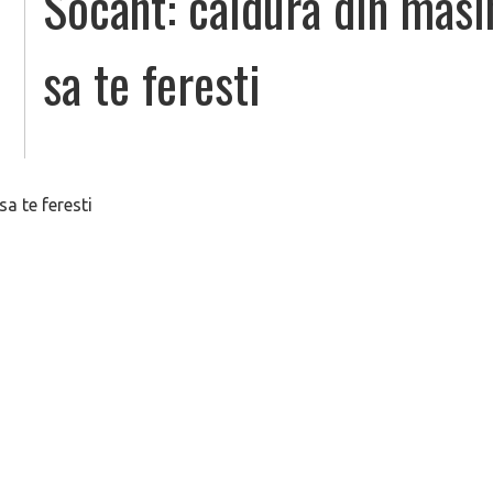
Socant: caldura din mas
sa te feresti