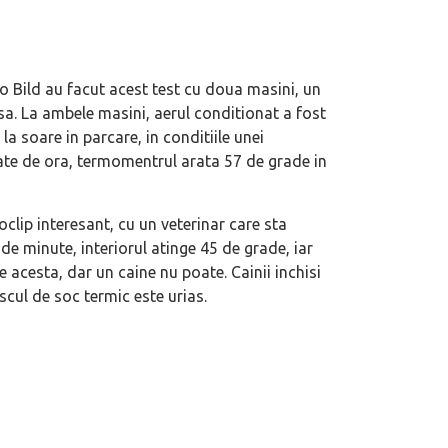
 Bild au facut acest test cu doua masini, un
a. La ambele masini, aerul conditionat a fost
la soare in parcare, in conditiile unei
te de ora, termomentrul arata 57 de grade in
clip interesant, cu un veterinar care sta
e minute, interiorul atinge 45 de grade, iar
e acesta, dar un caine nu poate. Cainii inchisi
iscul de soc termic este urias.
 motor central a mărcii, omagiată
Dacă viața e „heavy duty”, măcar să-i 
itată Lamborghini Revuelto Miura
mai buni!