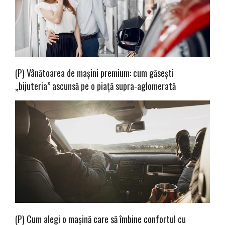
(P) Vânătoarea de mașini premium: cum găsești
„bijuteria” ascunsă pe o piață supra-aglomerată
(P) Cum alegi o mașină care să îmbine confortul cu