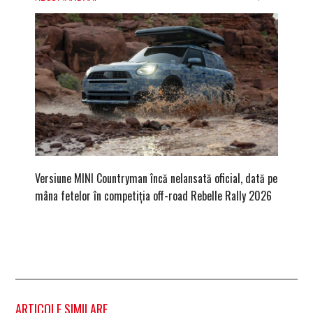
Versiune MINI Countryman încă nelansată oficial, dată pe
Pentru 
mâna fetelor în competiția off-road Rebelle Rally 2026
Blackbir
ARTICOLE SIMILARE