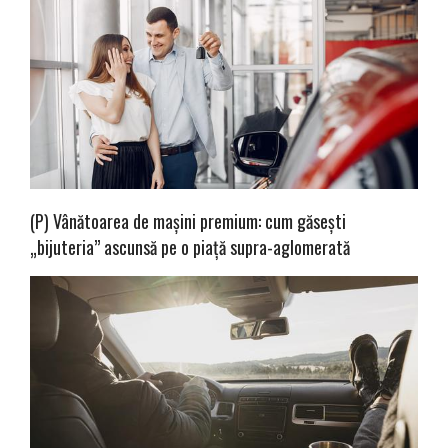
(P) Vânătoarea de mașini premium: cum găsești
„bijuteria” ascunsă pe o piață supra-aglomerată