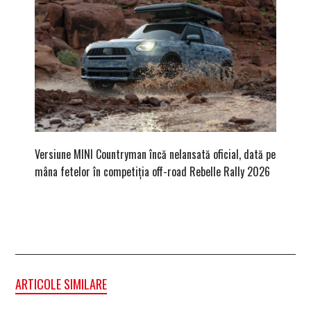
Versiune MINI Countryman încă nelansată oficial, dată pe
Pentru 
mâna fetelor în competiția off-road Rebelle Rally 2026
Blackbir
ARTICOLE SIMILARE