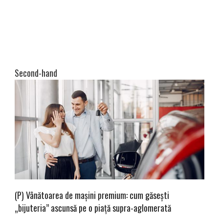
Second-hand
(P) Vânătoarea de mașini premium: cum găsești
„bijuteria” ascunsă pe o piață supra-aglomerată