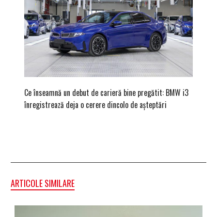
Ce înseamnă un debut de carieră bine pregătit: BMW i3
Versiune
înregistrează deja o cerere dincolo de așteptări
mâna fe
ARTICOLE SIMILARE