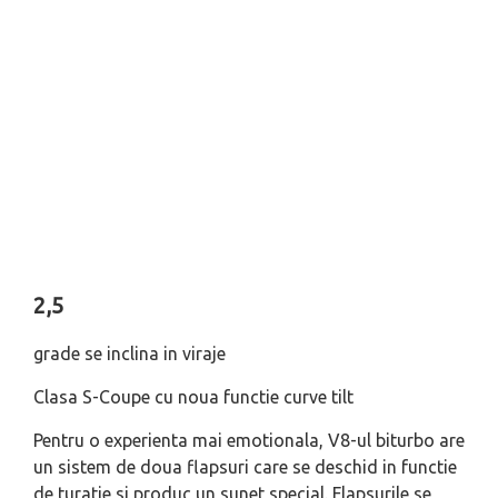
2,5
grade se inclina in viraje
Clasa S-Coupe cu noua functie curve tilt
Pentru o experienta mai emotionala, V8-ul biturbo are
un sistem de doua flapsuri care se deschid in functie
de turatie si produc un sunet special. Flapsurile se