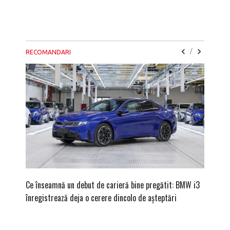
/
RECOMANDARI
Ce înseamnă un debut de carieră bine pregătit: BMW i3
Versiune
înregistrează deja o cerere dincolo de așteptări
mâna fe