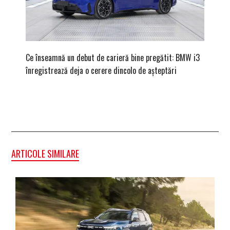
Ce înseamnă un debut de carieră bine pregătit: BMW i3
Versiune
înregistrează deja o cerere dincolo de așteptări
mâna fe
ARTICOLE SIMILARE