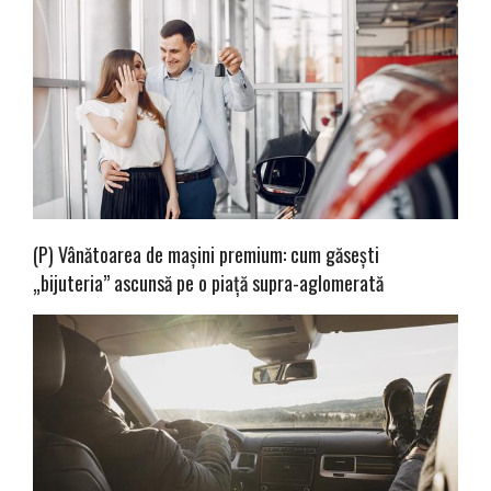
(P) Vânătoarea de mașini premium: cum găsești
„bijuteria” ascunsă pe o piață supra-aglomerată