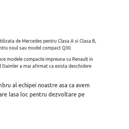
ilizata de Mercedes pentru Clasa A si Clasa B,
 pentru noul sau model compact Q30.
oduce modele compacte impreuna cu Renault in
ul Daimler a mai afirmat ca exista deschidere
bru al echipei noastre asa ca avem
eva avioane, numele Hennessey
Prima sportivă cu motor central a mă
ca un apropo. Unul pertinent, de
de noua ediție limitată Lamborghini 
care lasa loc pentru dezvoltare pe
60° Hommage