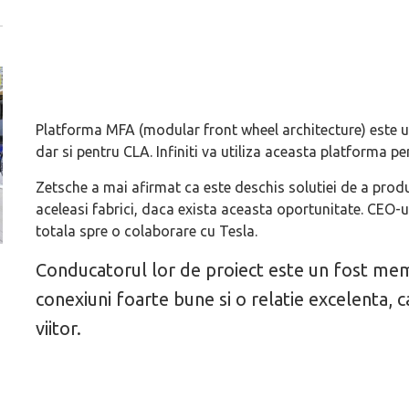
Platforma MFA (modular front wheel architecture) este ut
dar si pentru CLA. Infiniti va utiliza aceasta platforma
Zetsche a mai afirmat ca este deschis solutiei de a pr
aceleasi fabrici, daca exista aceasta oportunitate. CEO-
totala spre o colaborare cu Tesla.
Conducatorul lor de proiect este un fost mem
Versiune MINI Countryman încă nelansată oficial, dată
Pentru cine știe c
pe mâna fetelor în competiția off-road Rebelle Rally
Blackbird va suna 
conexiuni foarte bune si o relatie excelenta, 
2026
altfel!
viitor.