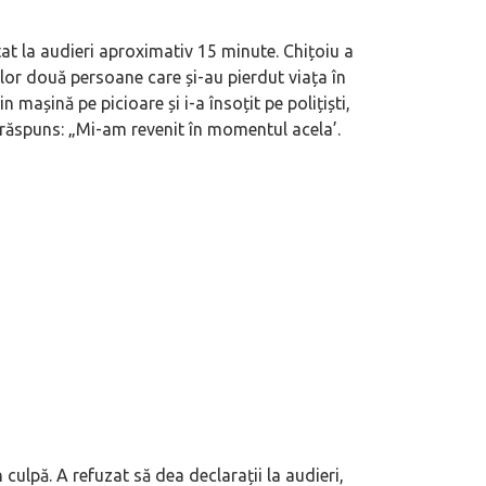
tat la audieri aproximativ 15 minute. Chițoiu a
elor două persoane care și-au pierdut viața în
n mașină pe picioare și i-a însoțit pe polițiști,
 a răspuns: „Mi-am revenit în momentul acela’.
 culpă. A refuzat să dea declarații la audieri,