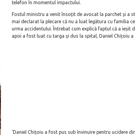
telefon în momentul impactului.
Fostul ministru a venit însoțit de avocat la parchet și a s
mai declarat la plecare că nu a luat legătura cu familia c
urma accidentului. Întrebat cum explică faptul că a ieșit di
apoi a fost luat cu targa și dus la spital, Daniel Chițoiu
‘Daniel Chițoiu a fost pus sub învinuire pentru ucidere din