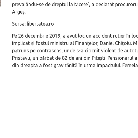
prevalându-se de dreptul la tăcere’, a declarat procuroru
Argeș.
ă
Pentru cine știe ceva avioane, numele Hennessey
Prima sportivă cu
Blackbird va suna ca un apropo. Unul pertinent, de
de noua ediție lim
Sursa: libertatea.ro
altfel!
60° Hommage
Pe 26 decembrie 2019, a avut loc un accident rutier în loc
implicat și fostul ministru al Finanțelor, Daniel Chițoiu.
pătruns pe contrasens, unde s-a ciocnit violent de autot
Pristavu, un bărbat de 82 de ani din Pitești. Pensionarul a 
din dreapta a fost grav rănită în urma impactului. Femeia