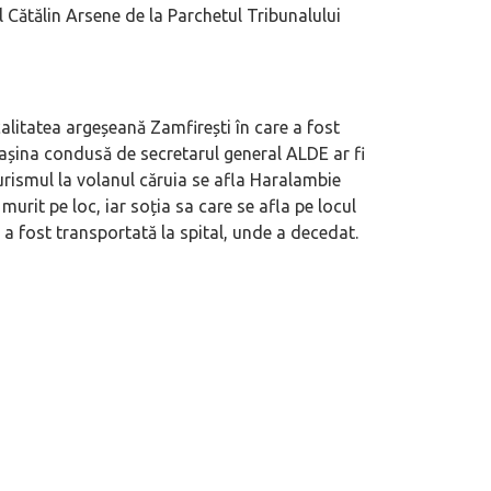
l Cătălin Arsene de la Parchetul Tribunalului
 motor central a mărcii, omagiată
Dacă viața e „heavy duty”, măcar să-i 
itată Lamborghini Revuelto Miura
mai buni!
alitatea argeșeană Zamfirești în care a fost
 Mașina condusă de secretarul general ALDE ar fi
urismul la volanul căruia se afla Haralambie
murit pe loc, iar soția sa care se afla pe locul
 a fost transportată la spital, unde a decedat.