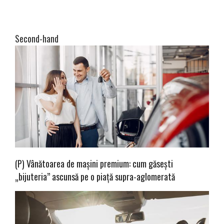
Second-hand
(P) Vânătoarea de mașini premium: cum găsești
„bijuteria” ascunsă pe o piață supra-aglomerată