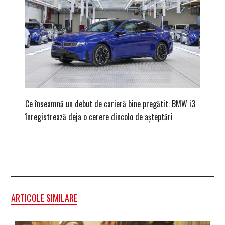
Ce înseamnă un debut de carieră bine pregătit: BMW i3
Versiune
înregistrează deja o cerere dincolo de așteptări
mâna fe
ARTICOLE SIMILARE