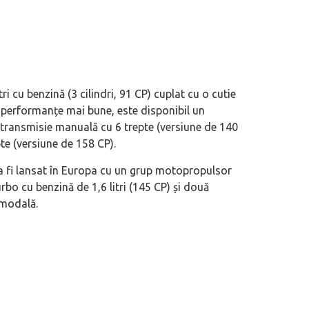
i cu benzină (3 cilindri, 91 CP) cuplat cu o cutie
tă performanțe mai bune, este disponibil un
 duty”, măcar să-i ai alături pe cei
Nu doar un nou SUV premium: Xiaom
 o transmisie manuală cu 6 trepte (versiune de 140
N70/N90 ne spune pe șleau cum sunt
e (versiune de 158 CP).
automobilele chinezești
a fi lansat în Europa cu un grup motopropulsor
bo cu benzină de 1,6 litri (145 CP) și două
imodală.