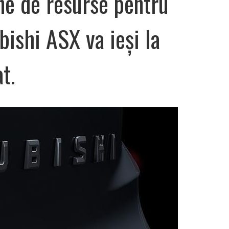
ne de resurse pentru
bishi ASX va ieși la
t.