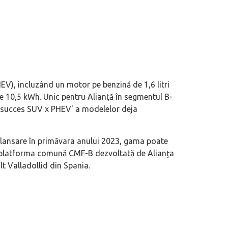
HEV), incluzând un motor pe benzină de 1,6 litri
de 10,5 kWh. Unic pentru Alianță în segmentul B-
 succes SUV x PHEV' a modelelor deja
a lansare în primăvara anului 2023, gama poate
pe platforma comună CMF-B dezvoltată de Alianța
lt Valladollid din Spania.