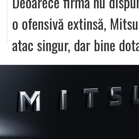
Deoarece firma nu dispu
o ofensivă extinsă, Mitsu
atac singur, dar bine dota