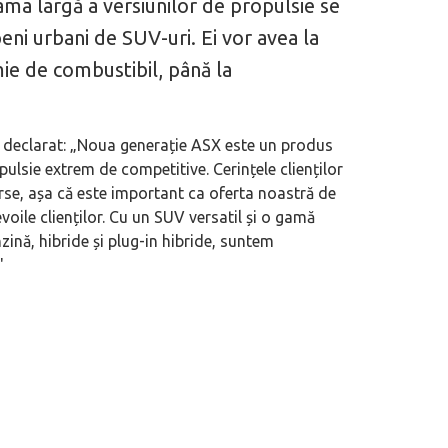
ma largă a versiunilor de propulsie se
eni urbani de SUV-uri. Ei vor avea la
mie de combustibil, până la
 declarat: „Noua generație ASX este un produs
lsie extrem de competitive. Cerințele clienților
se, așa că este important ca oferta noastră de
evoile clienților. Cu un SUV versatil și o gamă
ină, hibride și plug-in hibride, suntem
'