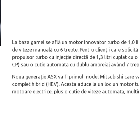
La baza gamei se află un motor innovator turbo de 1,0 litr
de viteze manuală cu 6 trepte. Pentru clienții care solici
Prima sportivă cu motor central a mărcii, omagiată
Dacă viața e „heavy
propulsor turbo cu injecție directă de 1,3 litri cuplat cu
de noua ediție limitată Lamborghini Revuelto Miura
mai buni!
CP) sau o cutie automată cu dublu ambreiaj având 7 trept
60° Hommage
Noua generație ASX va fi primul model Mitsubishi care v
complet hibrid (HEV). Acesta aduce la un loc un motor tur
motoare electrice, plus o cutie de viteze automată, mult