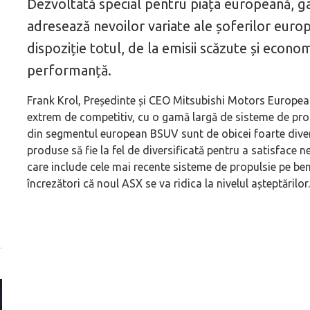
Dezvoltată special pentru piața europeană, ga
adresează nevoilor variate ale șoferilor europ
dispoziție totul, de la emisii scăzute și econo
performanță.
Frank Krol, Președinte și CEO Mitsubishi Motors Europea
extrem de competitiv, cu o gamă largă de sisteme de propu
din segmentul european BSUV sunt de obicei foarte diver
produse să fie la fel de diversificată pentru a satisface n
care include cele mai recente sisteme de propulsie pe benz
încrezători că noul ASX se va ridica la nivelul așteptărilor.