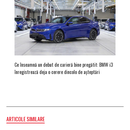
Ce înseamnă un debut de carieră bine pregătit: BMW i3
Versiune
înregistrează deja o cerere dincolo de așteptări
mâna fe
ARTICOLE SIMILARE