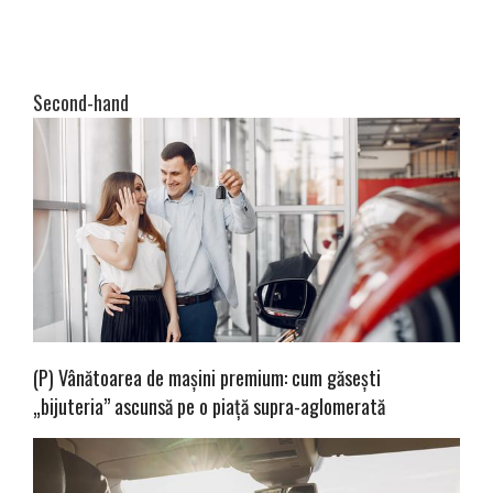
Second-hand
(P) Vânătoarea de mașini premium: cum găsești
„bijuteria” ascunsă pe o piață supra-aglomerată