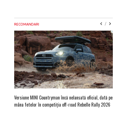
/
RECOMANDARI
Versiune MINI Countryman încă nelansată oficial, dată pe
Pentru 
mâna fetelor în competiția off-road Rebelle Rally 2026
Blackbir