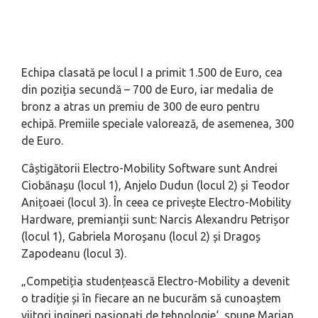
Echipa clasată pe locul I a primit 1.500 de Euro, cea
din poziția secundă – 700 de Euro, iar medalia de
bronz a atras un premiu de 300 de euro pentru
echipă. Premiile speciale valorează, de asemenea, 300
de Euro.
Câștigătorii Electro-Mobility Software sunt Andrei
Ciobănașu (locul 1), Anjelo Dudun (locul 2) și Teodor
Anițoaei (locul 3). În ceea ce privește Electro-Mobility
Hardware, premianții sunt: Narcis Alexandru Petrișor
(locul 1), Gabriela Moroșanu (locul 2) și Dragoș
Zapodeanu (locul 3).
„
Competiția studențească Electro-Mobility a devenit
o tradiție și în fiecare an ne bucurăm să cunoaștem
viitori ingineri pasionați de tehnologie
‘, spune Marian