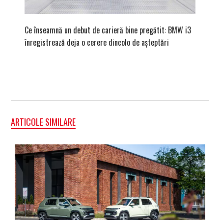
Ce înseamnă un debut de carieră bine pregătit: BMW i3
Versiune
înregistrează deja o cerere dincolo de așteptări
mâna fe
ARTICOLE SIMILARE