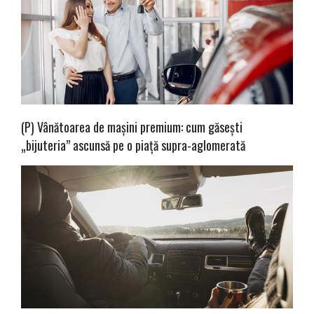
(P) Vânătoarea de mașini premium: cum găsești
„bijuteria” ascunsă pe o piață supra-aglomerată