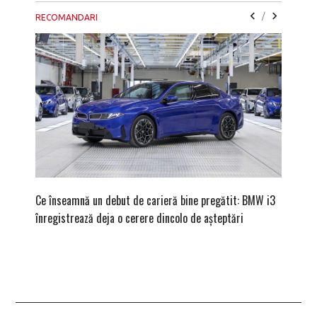
/
RECOMANDARI
Ce înseamnă un debut de carieră bine pregătit: BMW i3
Versiune
înregistrează deja o cerere dincolo de așteptări
mâna fe