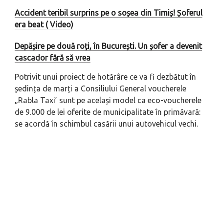
Accident teribil surprins pe o soșea din Timiș! Șoferul
era beat ( Video)
Depășire pe două roți, în București. Un șofer a devenit
cascador fără să vrea
Potrivit unui proiect de hotărâre ce va fi dezbătut în
ședința de marți a Consiliului General voucherele
„Rabla Taxi’ sunt pe același model ca eco-voucherele
de 9.000 de lei oferite de municipalitate în primăvară:
se acordă în schimbul casării unui autovehicul vechi.