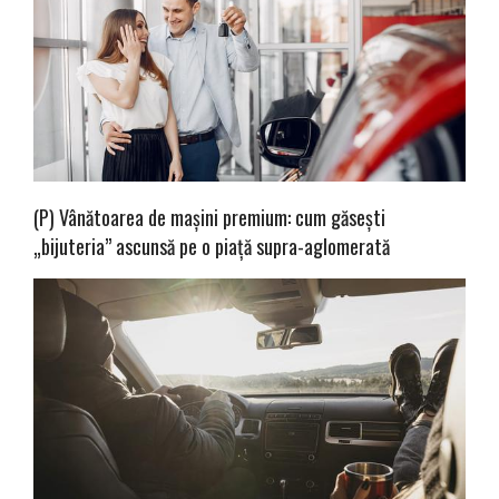
(P) Vânătoarea de mașini premium: cum găsești
„bijuteria” ascunsă pe o piață supra-aglomerată