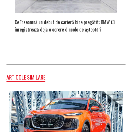
Ce înseamnă un debut de carieră bine pregătit: BMW i3
Versiune
înregistrează deja o cerere dincolo de așteptări
mâna fe
ARTICOLE SIMILARE