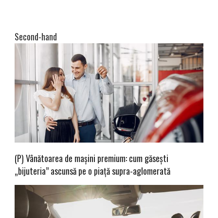
Second-hand
(P) Vânătoarea de mașini premium: cum găsești
„bijuteria” ascunsă pe o piață supra-aglomerată