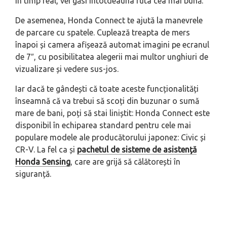
în timp real, vei găsi întotdeauna ruta cea mai bună.
De asemenea, Honda Connect te ajută la manevrele
de parcare cu spatele. Cuplează treapta de mers
înapoi și camera afișează automat imagini pe ecranul
de 7″, cu posibilitatea alegerii mai multor unghiuri de
vizualizare și vedere sus-jos.
Iar dacă te gândești că toate aceste funcționalități
înseamnă că va trebui să scoți din buzunar o sumă
mare de bani, poți să stai liniștit: Honda Connect este
disponibil în echiparea standard pentru cele mai
populare modele ale producătorului japonez: Civic și
CR-V. La fel ca și
pachetul de sisteme de asistență
Honda Sensing
, care are grijă să călătorești în
siguranță.