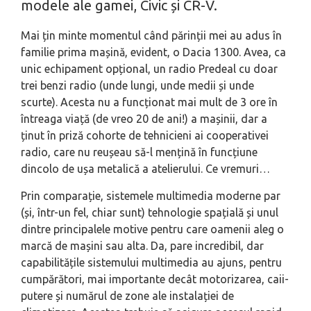
modele ale gamei, Civic și CR-V.
Mai țin minte momentul când părinții mei au adus în
familie prima mașină, evident, o Dacia 1300. Avea, ca
unic echipament opțional, un radio Predeal cu doar
trei benzi radio (unde lungi, unde medii și unde
scurte). Acesta nu a funcționat mai mult de 3 ore în
întreaga viață (de vreo 20 de ani!) a mașinii, dar a
ținut în priză cohorte de tehnicieni ai cooperativei
radio, care nu reușeau să-l mențină în funcțiune
dincolo de ușa metalică a atelierului. Ce vremuri…
Prin comparație, sistemele multimedia moderne par
(și, într-un fel, chiar sunt) tehnologie spațială și unul
dintre principalele motive pentru care oamenii aleg o
marcă de mașini sau alta. Da, pare incredibil, dar
capabilitățile sistemului multimedia au ajuns, pentru
cumpărători, mai importante decât motorizarea, caii-
putere și numărul de zone ale instalației de