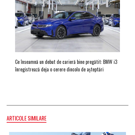
Ce înseamnă un debut de carieră bine pregătit: BMW i3
Versiune
înregistrează deja o cerere dincolo de așteptări
mâna fe
ARTICOLE SIMILARE