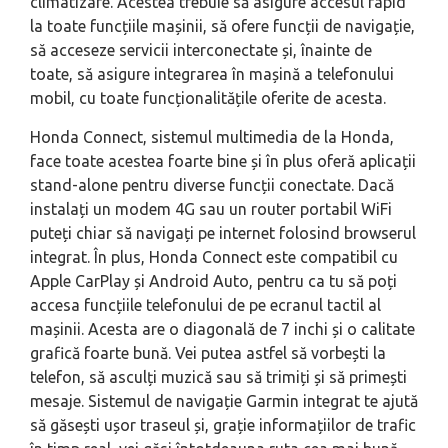
climatizare. Acestea trebuie să asigure accesul rapid
la toate funcțiile mașinii, să ofere funcții de navigație,
să acceseze servicii interconectate și, înainte de
toate, să asigure integrarea în mașină a telefonului
mobil, cu toate funcționalitățile oferite de acesta.
Honda Connect, sistemul multimedia de la Honda,
face toate acestea foarte bine și în plus oferă aplicații
stand-alone pentru diverse funcții conectate. Dacă
instalați un modem 4G sau un router portabil WiFi
puteți chiar să navigați pe internet folosind browserul
integrat. În plus, Honda Connect este compatibil cu
Apple CarPlay și Android Auto, pentru ca tu să poți
accesa funcțiile telefonului de pe ecranul tactil al
mașinii. Acesta are o diagonală de 7 inchi și o calitate
grafică foarte bună. Vei putea astfel să vorbești la
telefon, să asculți muzică sau să trimiți și să primești
mesaje. Sistemul de navigație Garmin integrat te ajută
să găsești ușor traseul și, grație informațiilor de trafic