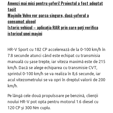
Amenzi mai mici pentru șoferi! Proiectul a fost adoptat
tacit
Mașinile Volvo vor parca singure, dacă șoferul a
consumat alcool
Istoric vehicul – aplicația RAR prin care poți verifica
istoricul unei mașini
HR-V Sport cu 182 CP accelerează de la 0-100 km/h în
7.8 secunde atunci când este echipat cu transmisia
manuală cu șase trepte, iar viteza maximă este de 215
km/h. Dacă se alege echiparea cu transmisie CVT,
sprintul 0-100 km/h se va realiza în 8,6 secunde, iar
acul vitezometrului se va opri în dreptul valorii de 200
km/h.
Pe lângă cele două propulsoare pe benzină, clienții
noului HR-V pot opta pentru motorul 1.6 diesel cu
120 CP și 300 Nm cuplu.