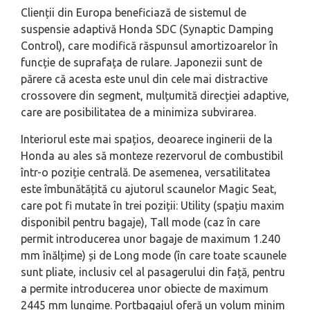
Clienții din Europa beneficiază de sistemul de
suspensie adaptivă Honda SDC (Synaptic Damping
Control), care modifică răspunsul amortizoarelor în
funcție de suprafața de rulare. Japonezii sunt de
părere că acesta este unul din cele mai distractive
crossovere din segment, mulțumită direcției adaptive,
care are posibilitatea de a minimiza subvirarea.
Interiorul este mai spațios, deoarece inginerii de la
Honda au ales să monteze rezervorul de combustibil
într-o poziție centrală. De asemenea, versatilitatea
este îmbunătățită cu ajutorul scaunelor Magic Seat,
care pot fi mutate în trei poziții: Utility (spațiu maxim
disponibil pentru bagaje), Tall mode (caz în care
permit introducerea unor bagaje de maximum 1.240
mm înălțime) și de Long mode (în care toate scaunele
sunt pliate, inclusiv cel al pasagerului din față, pentru
a permite introducerea unor obiecte de maximum
2445 mm lungime. Portbagajul oferă un volum minim