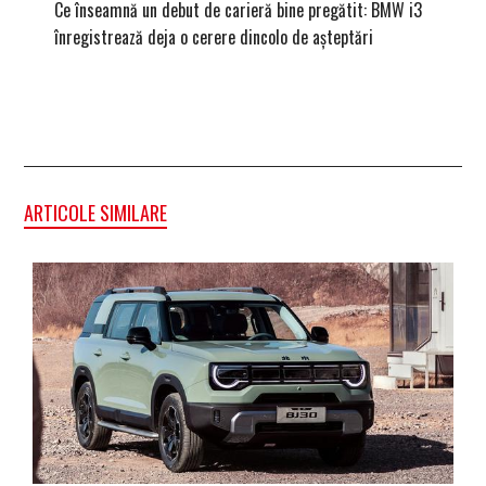
Ce înseamnă un debut de carieră bine pregătit: BMW i3
Versiune
înregistrează deja o cerere dincolo de așteptări
mâna fe
ARTICOLE SIMILARE