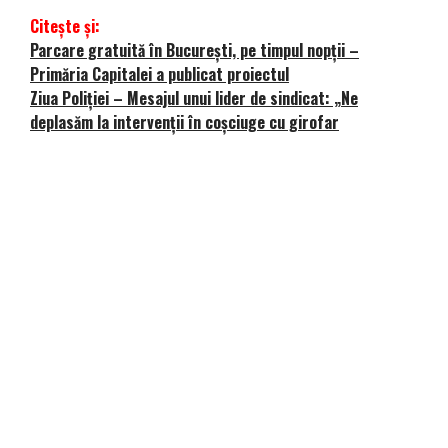
Citește și:
Parcare gratuită în București, pe timpul nopții –
Primăria Capitalei a publicat proiectul
Ziua Poliției – Mesajul unui lider de sindicat: „Ne
deplasăm la intervenții în coșciuge cu girofar