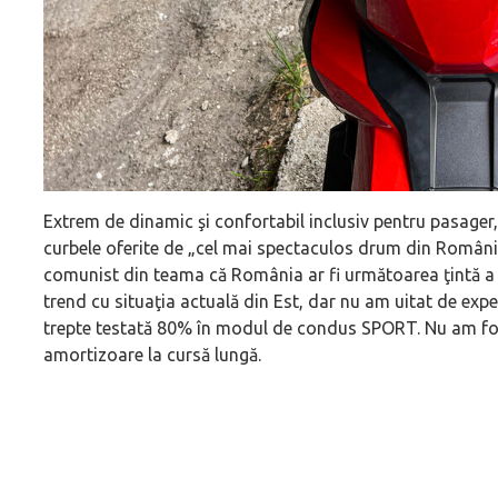
Extrem de dinamic şi confortabil inclusiv pentru pasage
curbele oferite de „cel mai spectaculos drum din România’
comunist din teama că România ar fi următoarea ţintă a U
trend cu situaţia actuală din Est, dar nu am uitat de exp
trepte testată 80% în modul de condus SPORT. Nu am fost
amortizoare la cursă lungă.