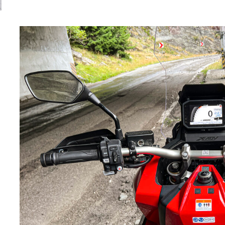
Versiune MINI Countryman încă nelansată oficial, dată
Pentru cine știe c
pe mâna fetelor în competiția off-road Rebelle Rally
Blackbird va suna 
2026
altfel!