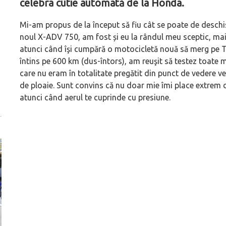
celebra cutie automată de la Honda.
Mi-am propus de la început să fiu cât se poate de deschis
noul X-ADV 750, am fost și eu la rândul meu sceptic, mai
atunci când îşi cumpără o motocicletă nouă să merg pe Tr
întins pe 600 km (dus-întors), am reuşit să testez toate
care nu eram în totalitate pregătit din punct de vedere v
de ploaie. Sunt convins că nu doar mie îmi place extrem d
atunci când aerul te cuprinde cu presiune.