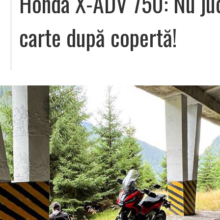
Honda X-ADV 750: Nu jud
carte după copertă!