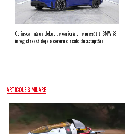
Ce înseamnă un debut de carieră bine pregătit: BMW i3
Versiune
înregistrează deja o cerere dincolo de așteptări
mâna fe
ARTICOLE SIMILARE