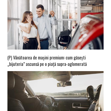
(P) Vânătoarea de mașini premium: cum găsești
„bijuteria” ascunsă pe o piață supra-aglomerată