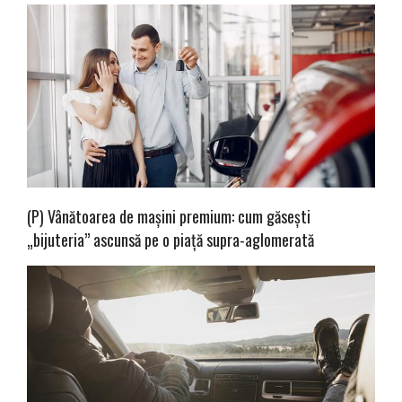
(P) Vânătoarea de mașini premium: cum găsești
„bijuteria” ascunsă pe o piață supra-aglomerată