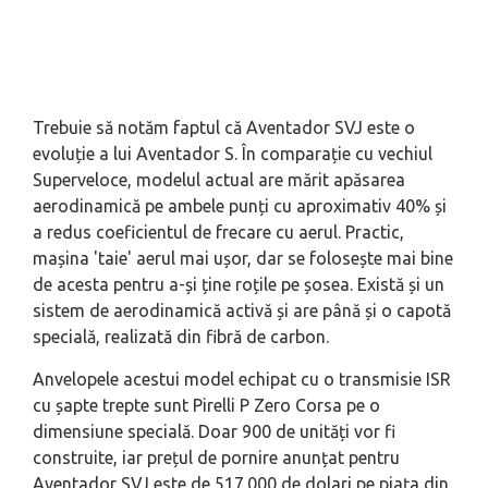
Trebuie să notăm faptul că Aventador SVJ este o
evoluție a lui Aventador S. În comparație cu vechiul
Superveloce, modelul actual are mărit apăsarea
aerodinamică pe ambele punți cu aproximativ 40% și
a redus coeficientul de frecare cu aerul. Practic,
mașina 'taie' aerul mai ușor, dar se folosește mai bine
de acesta pentru a-și ține roțile pe șosea. Există și un
sistem de aerodinamică activă și are până și o capotă
specială, realizată din fibră de carbon.
Anvelopele acestui model echipat cu o transmisie ISR
cu șapte trepte sunt Pirelli P Zero Corsa pe o
dimensiune specială. Doar 900 de unități vor fi
construite, iar prețul de pornire anunțat pentru
Aventador SVJ este de 517.000 de dolari pe piața din