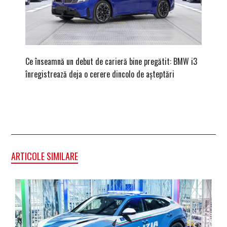
Ce înseamnă un debut de carieră bine pregătit: BMW i3
Versiune
înregistrează deja o cerere dincolo de așteptări
mâna fe
ARTICOLE SIMILARE