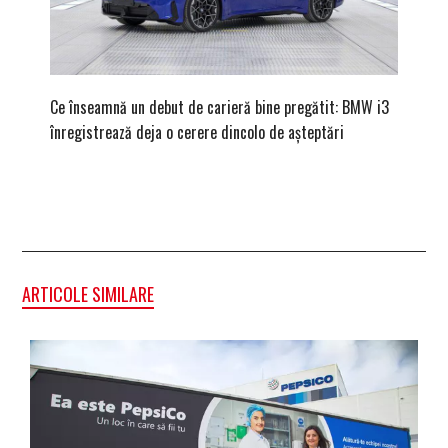
Ce înseamnă un debut de carieră bine pregătit: BMW i3
Versiune
înregistrează deja o cerere dincolo de așteptări
mâna fe
ARTICOLE SIMILARE