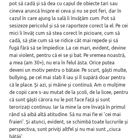
pot să cadă și să dea cu capul de obiecte tari sau
cineva aruncă înspre ei ceva și nu se pot feri, dar în
cazul în care ajung la sală îi învățăm cum. Pot să
sesizeze pericolul și să se raporteze corect la el. Pe cei
mici îi învăț cum să stea corect în picioare, cum să
cadă, să știe cum să se ridice cât mai repede și să
fugă fără să se împiedice. La cei mari, evi­dent, devine
mai violent, pentru că ei se și bat. Pe vremea noastră,
a mea (am 30+), nu era în felul ăsta. Orice putea
deveni un motiv pentru o bătaie. Pe scurt, găști multe,
bullying, pe cel mai slab îl iau și îl supără doar pentru
că le place. Și azi, și mâine și continuă. Am o mulțime
de copii care s-au mutat de la școli, de la licee, pentru
că sunt găști cărora nu le pot face față și sunt
terorizați continuu. Iar la mine la ore învață în primul
rând să aibă altă atitudine. Să nu mai fie ei 'cei mai
fraieri'. Și atunci, evident, se schimbă toate lucrurile și
perspecti­va, sunt priviți altfel și nu mai sunt „ciuca
bătăii'.