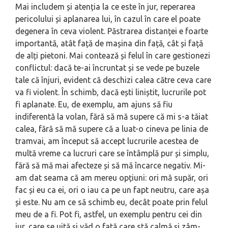
Mai includem și atenția la ce este în jur, reperarea
pericolului și aplanarea lui, în cazul în care el poate
degenera în ceva violent. Păstrarea distanței e foarte
importantă, atât față de mașina din față, cât și față
de alți pietoni. Mai contează și felul în care gestionezi
conflictul: dacă te-ai încruntat și se vede pe buzele
tale că înjuri, evident că deschizi calea către ceva care
va fi violent. În schimb, dacă ești liniștit, lucrurile pot
fi aplanate. Eu, de exem­plu, am ajuns să fiu
indiferentă la vo­lan, fără să mă supere că mi s-a tăiat
calea, fără să mă supere că a luat-o cineva pe linia de
tramvai, am început să accept lucrurile acestea de
multă vreme ca lucruri care se întâmplă pur și simplu,
fără să mă mai afecteze și să mă încarce negativ. Mi-
am dat sea­ma că am mereu opțiuni: ori mă supăr, ori
fac și eu ca ei, ori o iau ca pe un fapt neutru, care așa
și este. Nu am ce să schimb eu, decât poate prin felul
meu de a fi. Pot fi, astfel, un exemplu pentru cei din
jur, care se uită și văd o fată care stă calmă și zâm­