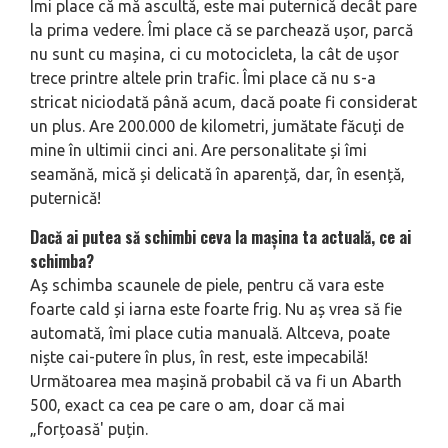
Îmi place că mă ascultă, este mai puternică decât pare
la prima vedere. Îmi place că se par­chează ușor, parcă
nu sunt cu mași­na, ci cu motocicleta, la cât de ușor
trece printre altele prin trafic. Îmi place că nu s-a
stricat niciodată până acum, dacă poate fi considerat
un plus. Are 200.000 de kilometri, jumătate făcuți de
mine în ultimii cinci ani. Are personalitate și îmi
seamănă, mică și delicată în apa­rență, dar, în esență,
puternică!
Dacă ai putea să schimbi ceva la mașina ta actuală, ce ai
schimba?
Aș schimba scaunele de piele, pentru că vara este
foarte cald și iarna este foarte frig. Nu aș vrea să fie
automată, îmi place cutia manuală. Altceva, poate
niște cai-putere în plus, în rest, este impecabilă!
Următoarea mea mașină probabil că va fi un Abarth
500, exact ca cea pe care o am, doar că mai
„forțoasă' puțin.