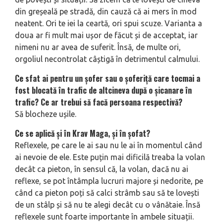
din greșeală pe stradă, din cauză că ai mers în mod
neatent. Ori te iei la ceartă, ori spui scuze. Varianta a
doua ar fi mult mai ușor de făcut și de acceptat, iar
nimeni nu ar avea de suferit. Însă, de multe ori,
orgoliul necontrolat câștigă în detrimentul calmului.
Ce sfat ai pentru un șofer sau o șoferiță care tocmai a
fost blo­cată în trafic de altcineva după o șicanare în
trafic? Ce ar trebui să facă persoana re­spectivă?
Să blocheze ușile.
Ce se aplică și în Krav Maga, și în șofat?
Reflexele, pe care le ai sau nu le ai în momentul când
ai nevoie de ele. Es­te puțin mai dificilă treaba la volan
decât ca pieton, în sensul că, la volan, dacă nu ai
reflexe, se pot întâmpla lu­cruri majore și nedorite, pe
când ca pieton poți să calci strâmb sau să te lovești
de un stâlp și să nu te alegi de­cât cu o vânătaie. Însă
reflexele sunt foarte importante în ambele situații.