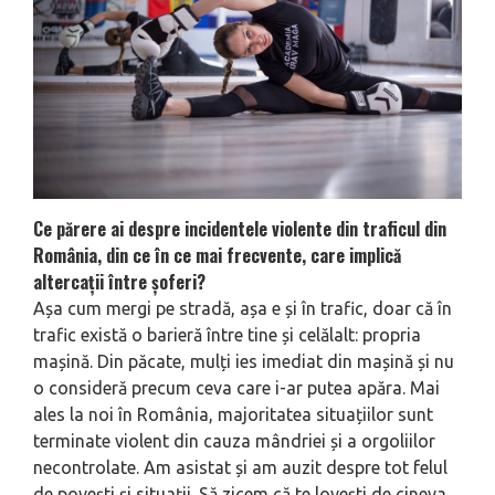
Ce părere ai despre incidentele violente din traficul din
Ro­mânia, din ce în ce mai frec­vente, care implică
altercații între șoferi?
Așa cum mergi pe stradă, așa e și în trafic, doar că în
trafic există o barieră între tine și celălalt: propria
mașină. Din păcate, mulți ies imediat din mașină și nu
o consideră precum ceva care i-ar putea apăra. Mai
ales la noi în România, majoritatea situațiilor sunt
terminate violent din cauza mândriei și a orgoliilor
necon­trolate. Am asistat și am auzit despre tot felul
de povești și situații. Să zi­cem că te lovești de cineva