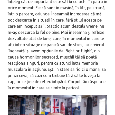
înțeleg cât de important este să fiu cu ochii în patru în
orice moment. Fie că sunt în mașină, în lift, pe stradă,
într-o par­care, oriunde. Înseamnă încrederea că mă
pot descurca în situații în care, fără stilul acesta pe
care am început să îl practic acum destulă vreme, nu
m-aș descurca la fel de bine. Mai în­seamnă și reflexe
dezvoltate atât de bine, care, în momentul în care te
afli într-o situație de panică sau de stres, iar creierul
'îngheață' și avem opțiunile de 'fight-or-flight', din
cauza hormonilor secretați, mușchii tăi să poată
reacționa singuri, pentru că atunci intră memoria
musculară în acțiune. Ești în stare să ridici o mână, să
prinzi ceva, să cazi cum trebuie fără să te lovești la
cap, orice ține de reflex întipărit. Corpul tău răspunde
în mo­mentul în care se simte în pericol.