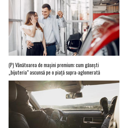
(P) Vânătoarea de mașini premium: cum găsești
„bijuteria” ascunsă pe o piață supra-aglomerată