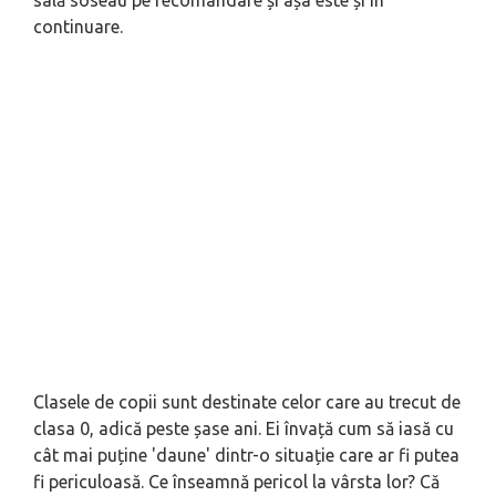
sală soseau pe recomandare și așa este și în
continuare.
Clasele de copii sunt destinate celor care au trecut de
clasa 0, adică peste șase ani. Ei învață cum să iasă cu
cât mai puține 'daune' dintr-o situație care ar fi putea
fi periculoasă. Ce în­seamnă pericol la vârsta lor? Că