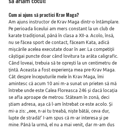
să aflăm totul!
Cum ai ajuns să practici Krav Maga?
Am ajuns instructor de Krav Maga din­tr-o întâmplare.
Pe perioada liceului am mers constant la un club de
kara­te tradițional, până în clasa a XII-a. Acolo, însă,
nu se făcea sport de con­tact, făceam Kata, adică
mișcările ace­lea executate doar în aer. La competiții
câștigai puncte doar când lovitura ta arăta caligrafic.
Când loveai, trebu­ia să te oprești la un centimetru de
țintă. Aceasta a fost experiența mea pre-Krav Maga.
Cât despre începutu­rile mele în Krav Maga, îmi
amintesc că acum 10 ani m-a sunat un prieten să mă
întrebe unde este Calea Floreas­ca 246 și dacă locația
se afla aproape de metrou. Stăteam în zonă, deci
știam adresa, așa că l-am întrebat ce este acolo. Și
mi-a zis: „eee, n-ai tu treabă, niște bătăi, ceva dur,
lupte de stradă!' I-am spus că m-ar interesa și pe
mine. Până la urmă, el nu a mai venit, dar m-am dus