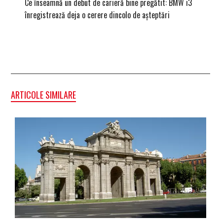
Ce înseamnă un debut de carieră bine pregătit: BMW i3
Versiune
înregistrează deja o cerere dincolo de așteptări
mâna fe
ARTICOLE SIMILARE