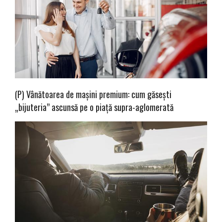
(P) Vânătoarea de mașini premium: cum găsești
„bijuteria” ascunsă pe o piață supra-aglomerată