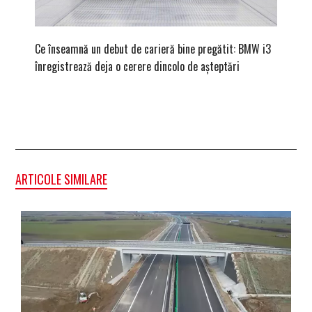
Ce înseamnă un debut de carieră bine pregătit: BMW i3
Versiune
înregistrează deja o cerere dincolo de așteptări
mâna fe
ARTICOLE SIMILARE