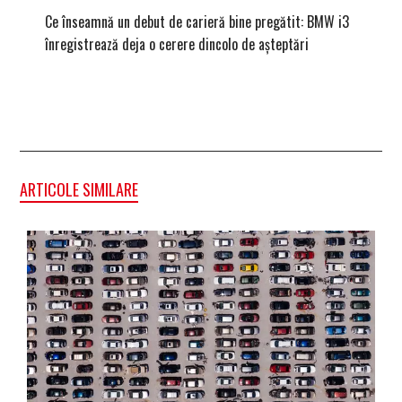
Ce înseamnă un debut de carieră bine pregătit: BMW i3
Versiune
înregistrează deja o cerere dincolo de așteptări
mâna fe
ARTICOLE SIMILARE