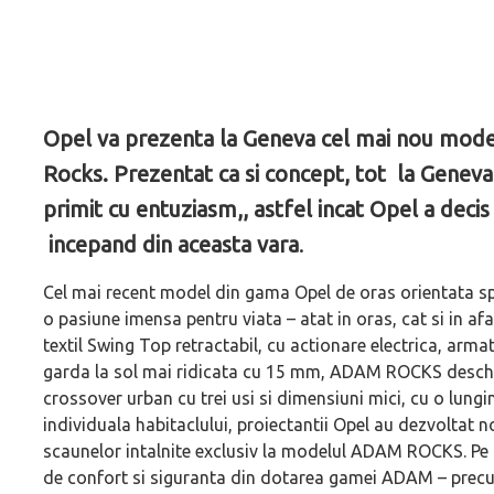
Opel va prezenta la Geneva cel mai nou mode
Rocks. Prezentat ca si concept, tot la Genev
primit cu entuziasm,, astfel incat Opel a decis
incepand din aceasta vara
.
Cel mai recent model din gama Opel de oras orientata spr
o pasiune imensa pentru viata – atat in oras, cat si in a
textil Swing Top retractabil, cu actionare electrica, armat
garda la sol mai ridicata cu 15 mm, ADAM ROCKS deschid
crossover urban cu trei usi si dimensiuni mici, cu o lung
individuala habitaclului, proiectantii Opel au dezvoltat no
scaunelor intalnite exclusiv la modelul ADAM ROCKS. Pe 
de confort si siguranta din dotarea gamei ADAM – precum