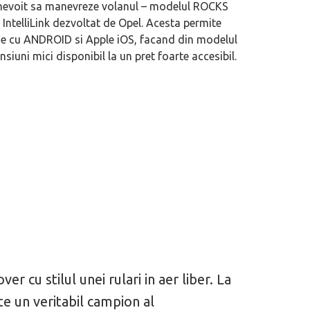
e nevoit sa manevreze volanul – modelul ROCKS
IntelliLink dezvoltat de Opel. Acesta permite
one cu ANDROID si Apple iOS, facand din modelul
ni mici disponibil la un pret foarte accesibil.
 motor central a mărcii, omagiată
Dacă viața e „heavy duty”, măcar să-i 
itată Lamborghini Revuelto Miura
mai buni!
r cu stilul unei rulari in aer liber. La
 un veritabil campion al