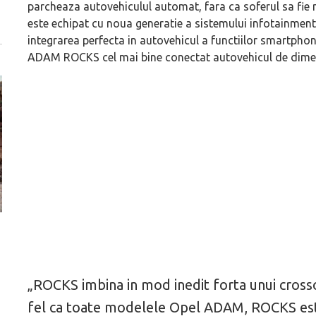
parcheaza autovehiculul automat, fara ca soferul sa fi
este echipat cu noua generatie a sistemului infotainment 
integrarea perfecta in autovehicul a functiilor smartph
ADAM ROCKS cel mai bine conectat autovehicul de dimensiu
ă
Pentru cine știe ceva avioane, numele Hennessey
Prima sportivă cu
Blackbird va suna ca un apropo. Unul pertinent, de
de noua ediție lim
altfel!
60° Hommage
„ROCKS imbina in mod inedit forta unui crossove
fel ca toate modelele Opel ADAM, ROCKS este