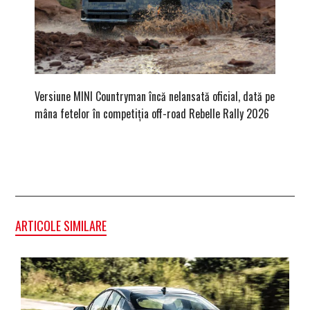
Versiune MINI Countryman încă nelansată oficial, dată pe
Pentru 
mâna fetelor în competiția off-road Rebelle Rally 2026
Blackbir
ARTICOLE SIMILARE