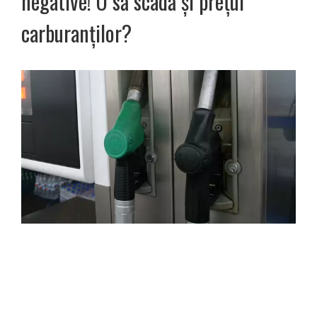
negative! O să scadă și prețul
carburanților?